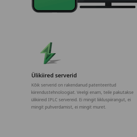
Ülikiired serverid
Kõik serverid on rakendanud patenteeritud
kiirendustehnoloogiat. Veelgi enam, teile pakutakse
ülikiireid IPLC servereid. Ei mingit liikluspiirangut, ei
mingit puhverdamist, ei mingit muret.