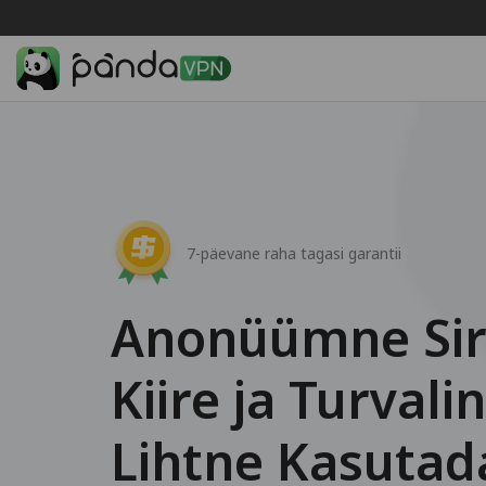
7-päevane raha tagasi garantii
Anonüümne Sir
Kiire ja Turval
Lihtne Kasutad