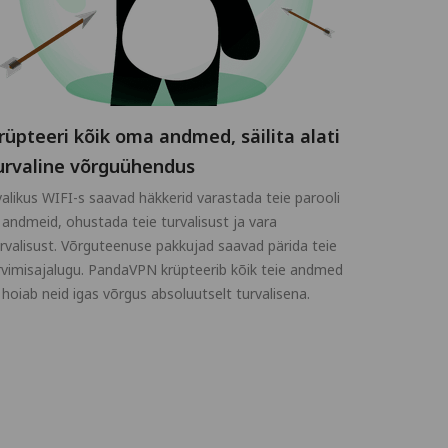
rüpteeri kõik oma andmed, säilita alati
urvaline võrguühendus
alikus WIFI-s saavad häkkerid varastada teie parooli
 andmeid, ohustada teie turvalisust ja vara
rvalisust. Võrguteenuse pakkujad saavad pärida teie
rvimisajalugu. PandaVPN krüpteerib kõik teie andmed
 hoiab neid igas võrgus absoluutselt turvalisena.