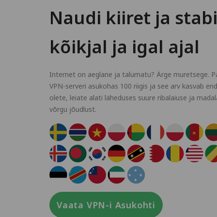
Naudi kiiret ja stab
kõikjal ja igal ajal
Internet on aeglane ja talumatu? Ärge muretsege. P
VPN-serveri asukohas 100 riigis ja see arv kasvab end
olete, leiate alati läheduses suure ribalaiuse ja mada
võrgu jõudlust.
Vaata VPN-i Asukohti