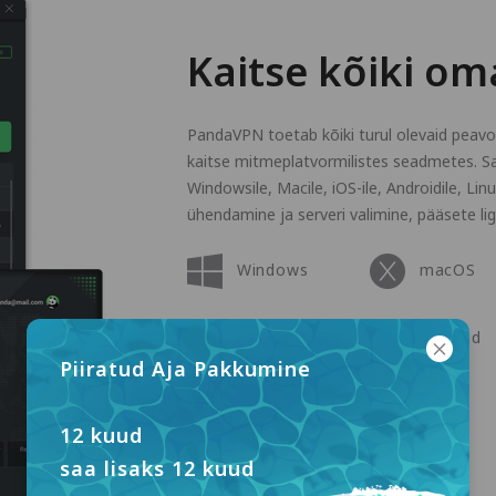
Kaitse kõiki o
PandaVPN toetab kõiki turul olevaid peav
kaitse mitmeplatvormilistes seadmetes. Sa
Windowsile, Macile, iOS-ile, Androidile, Li
ühendamine ja serveri valimine, pääsete lig
Windows
macOS
Apple TV
Android
Piiratud Aja Pakkumine
Linux
12 kuud
saa lisaks 12 kuud