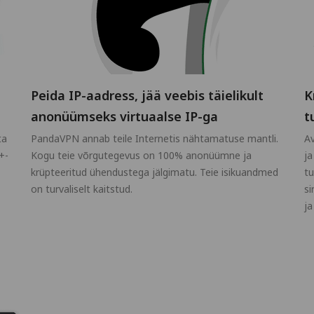
Peida IP-aadress, jää veebis täielikult
K
anonüümseks virtuaalse IP-ga
t
ta
PandaVPN annab teile Internetis nähtamatuse mantli.
Av
+-
Kogu teie võrgutegevus on 100% anonüümne ja
ja
krüpteeritud ühendustega jälgimatu. Teie isikuandmed
tu
on turvaliselt kaitstud.
si
ja