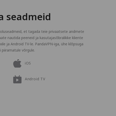
ma seadmeid
ooluseadmeid, et tagada teie privaatsete andmete
ate nautida peeneid ja kasutajasõbralikke kliente
nuxile ja Android TV-le. PandaVPN-iga, ühe klõpsuga
i piiramatule võrgule.
iOS
Android TV