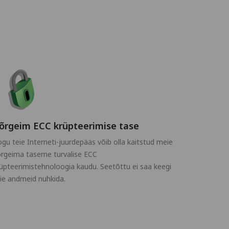
õrgeim ECC krüpteerimise tase
gu teie Interneti-juurdepääs võib olla kaitstud meie
õrgeima taseme turvalise ECC
üpteerimistehnoloogia kaudu. Seetõttu ei saa keegi
ie andmeid nuhkida.