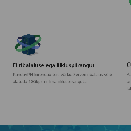
Ei ribalaiuse ega liikluspiirangut
Ü
PandaVPN kiirendab teie võrku. Serveri ribalaius võib
Ab
ulatuda 10Gbps-ni ilma liikluspiiranguta.
ar
la