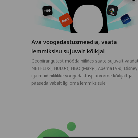
Ava voogedastusmeedia, vaata
lemmiksisu sujuvalt kõikjal
Geopiirangutest mööda hiilides saate sujuvalt vaada
NETFLIX-i, HULU-t, HBO (Max)-i, AbemaTV-d, Disney
i ja muid riiklikke voogedastusplatvorme kõikjalt ja
pääseda vabalt ligi oma lemmiksisule.