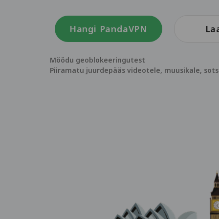
Hangi PandaVPN
Laa
Möödu geoblokeeringutest
Piiramatu juurdepääs videotele, muusikale, sot