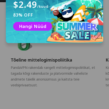
$2.49
/kuud
83% OFF
Hangi Nüüd
Tõeline mittelogimispoliitika
K
PandaVPN rakendab rangelt mittelogimispoliitikat, et
Ko
tagada kõigi rakenduste ja platvormide vaheliste
k
andmete täielik anonüümsus ja kaitsta teie
kr
veebiprivaatsust.
te