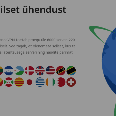
iilset ühendust
andaVPN toetab praegu üle 6000 serveri 220
iselt. See tagab, et olenemata sellest, kus te
la latentsusega serveri ning naudite parimat