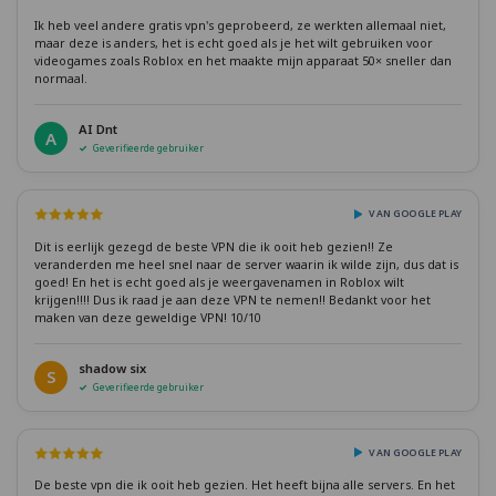
Ik heb veel andere gratis vpn's geprobeerd, ze werkten allemaal niet,
maar deze is anders, het is echt goed als je het wilt gebruiken voor
videogames zoals Roblox en het maakte mijn apparaat 50× sneller dan
normaal.
AI Dnt
A
Geverifieerde gebruiker
VAN GOOGLE PLAY
Dit is eerlijk gezegd de beste VPN die ik ooit heb gezien!! Ze
veranderden me heel snel naar de server waarin ik wilde zijn, dus dat is
goed! En het is echt goed als je weergavenamen in Roblox wilt
krijgen!!!! Dus ik raad je aan deze VPN te nemen!! Bedankt voor het
maken van deze geweldige VPN! 10/10
shadow six
S
Geverifieerde gebruiker
VAN GOOGLE PLAY
De beste vpn die ik ooit heb gezien. Het heeft bijna alle servers. En het