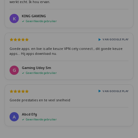
werkt echt. Ik hou ervan.
KING GAMING
K
Geverifieerde gebruiker
VAN GOOGLE PLAY
Goede apps. en live is alle keuze VPN cety connect , dit goede keuze
apps... Hij apps download nu.
Gaming Udoy Sm
G
Geverifieerde gebruiker
VAN GOOGLE PLAY
Goede prestaties en te veel snelheid
Abcd Efg
A
Geverifieerde gebruiker