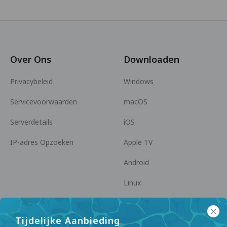
Over Ons
Downloaden
Privacybeleid
Windows
Servicevoorwaarden
macOS
Serverdetails
iOS
IP-adres Opzoeken
Apple TV
Android
Linux
Android TV
Tijdelijke Aanbieding
Helpcentrum
Samenwerking