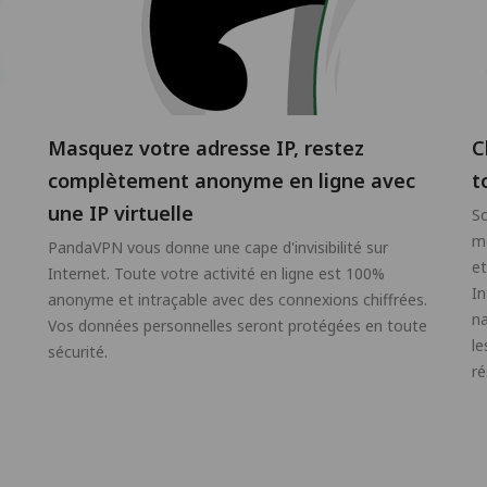
Masquez votre adresse IP, restez
C
complètement anonyme en ligne avec
t
une IP virtuelle
So
mo
PandaVPN vous donne une cape d'invisibilité sur
et
Internet. Toute votre activité en ligne est 100%
In
anonyme et intraçable avec des connexions chiffrées.
na
Vos données personnelles seront protégées en toute
le
sécurité.
ré