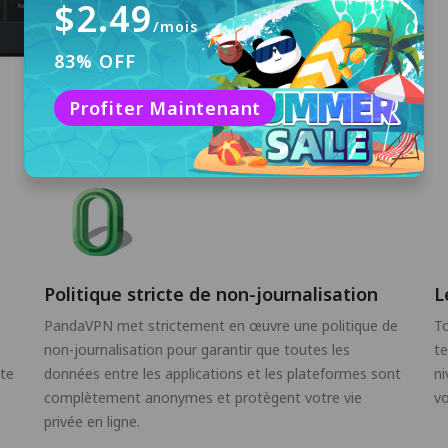
$2.49
/mois
83% OFF
Profiter Maintenant
Politique stricte de non-journalisation
L
PandaVPN met strictement en œuvre une politique de
To
non-journalisation pour garantir que toutes les
te
ite
données entre les applications et les plateformes sont
ni
complètement anonymes et protègent votre vie
v
privée en ligne.