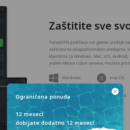
Zaštitite sve sv
PandaVPN podržava sve glavne uređaje na tr
zaštićeni na višeplatformskim uređajima. M
klijentima za Windows, Mac, iOS, Android,
jednim klikom i izbor servera, možete prist
Windows
macOS
Apple TV
Android
Ograničena ponuda
Linux
12 meseci
dobijate dodatno 12 meseci