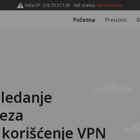
Vaša IP: 216.73.217.39 · Vaš status:
Nezaštićeno
Početna
Preuzmi
B
ledanje
veza
 korišćenje VPN