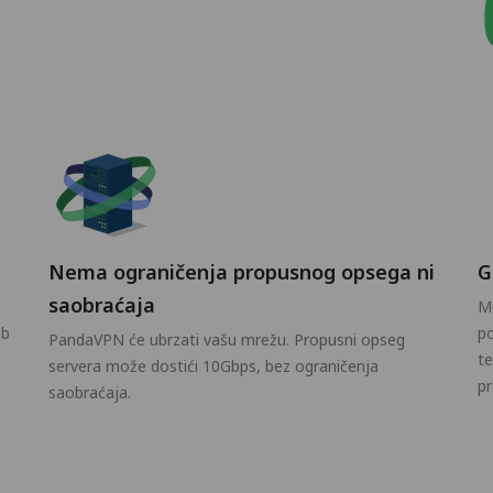
Nema ograničenja propusnog opsega ni
G
saobraćaja
M
eb
p
PandaVPN će ubrzati vašu mrežu. Propusni opseg
te
servera može dostići 10Gbps, bez ograničenja
p
saobraćaja.