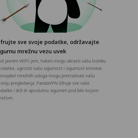
ifrujte sve svoje podatke, održavajte
igurnu mrežnu vezu uvek
d javnim WIFI-jem, hakeri mogu ukrasti vašu lozinku
podatke, ugroziti vašu sigurnost i sigurnost imovine.
ovajderi mrežnih usluga mogu pretraživati vašu
toriju pregledanja. PandaVPN šifruje sve vaše
datke i drži ih apsolutno sigurnim pod bilo kojom
režom.