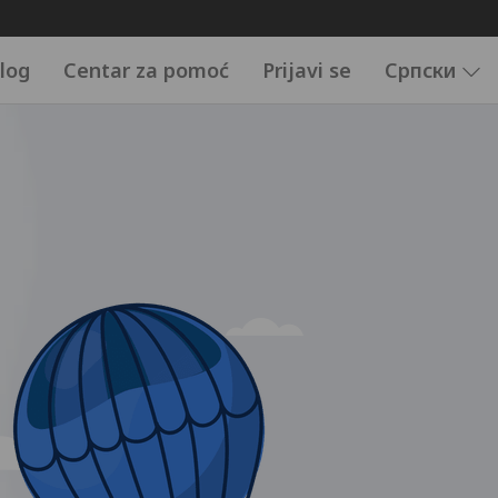
log
Centar za pomoć
Prijavi se
Српски