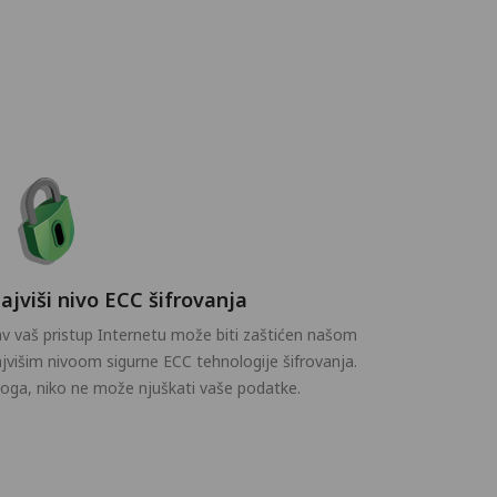
ajviši nivo ECC šifrovanja
v vaš pristup Internetu može biti zaštićen našom
jvišim nivoom sigurne ECC tehnologije šifrovanja.
oga, niko ne može njuškati vaše podatke.