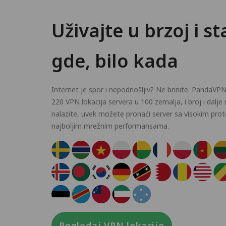
Uživajte u brzoj i st
gde, bilo kada
Internet je spor i nepodnošljiv? Ne brinite. PandaV
220 VPN lokacija servera u 100 zemalja, i broj i dalj
nalazite, uvek možete pronaći server sa visokim proto
najboljim mrežnim performansama.
Pogledaj VPN lokacije