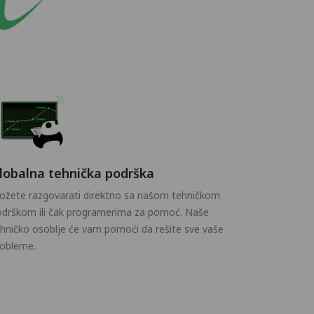
lobalna tehnička podrška
ožete razgovarati direktno sa našom tehničkom
odrškom ili čak programerima za pomoć. Naše
hničko osoblje će vam pomoći da rešite sve vaše
robleme.