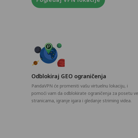
Odblokiraj GEO ograničenja
PandaVPN će promeniti vašu virtuelnu lokaciju, i
pomoći vam da odblokirate ograničenja za posetu v
stranicama, igranje igara i gledanje striming videa.