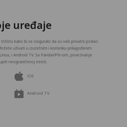
oje uređaje
žištu kako bi se osiguralo da su vaši privatni podaci
ožete uživati u izuzetnim i korisniku prilagođenim
 Linux, i Android TV. Sa PandaVPN-om, povezivanje
upiti neograničenoj mreži.
iOS
Android TV