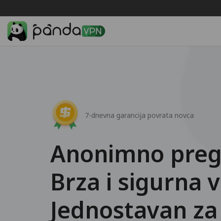
7-dnevna garancija povrata novca
Anonimno preg
Brza i sigurna 
Jednostavan za