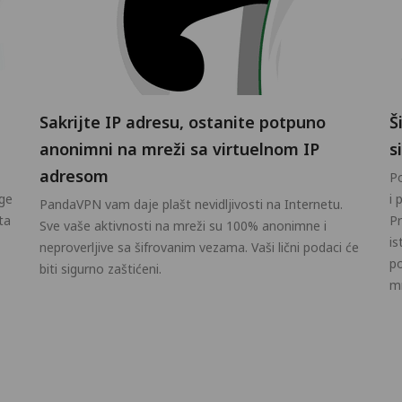
Sakrijte IP adresu, ostanite potpuno
Š
anonimni na mreži sa virtuelnom IP
s
adresom
Po
ge
i 
PandaVPN vam daje plašt nevidljivosti na Internetu.
ta
Pr
Sve vaše aktivnosti na mreži su 100% anonimne i
is
neproverljive sa šifrovanim vezama. Vaši lični podaci će
po
biti sigurno zaštićeni.
m