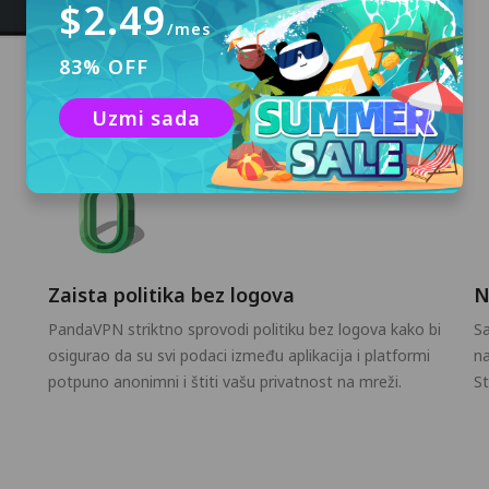
$2.49
/mes
83% OFF
Uzmi sada
Zaista politika bez logova
N
PandaVPN striktno sprovodi politiku bez logova kako bi
Sa
osigurao da su svi podaci između aplikacija i platformi
na
potpuno anonimni i štiti vašu privatnost na mreži.
St