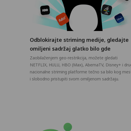
Odblokirajte striming medije, gledajte
omiljeni sadržaj glatko bilo gde
Zaobilaženjem geo-restrikcija, možete gledati
NETFLIX, HULU, HBO (Max), AbemaTV, Disney+ i dru
nacionalne striming platforme tečno sa bilo kog mes
i slobodno pristupiti svom omiljenom sadržaju.