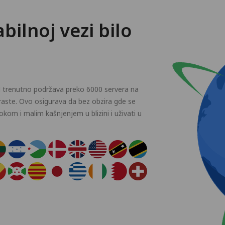
abilnoj vezi bilo
PN trenutno podržava preko 6000 servera na
e raste. Ovo osigurava da bez obzira gde se
kom i malim kašnjenjem u blizini i uživati u