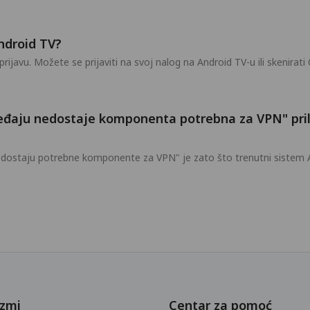
ndroid TV?
rijavu. Možete se prijaviti na svoj nalog na Android TV-u ili skenirati
ređaju nedostaje komponenta potrebna za VPN" pr
nedostaju potrebne komponente za VPN" je zato što trenutni sistem
zmi
Centar za pomoć