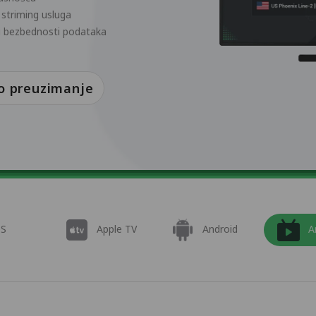
 striming usluga
i i bezbednosti podataka
o preuzimanje
OS
Apple TV
Android
A