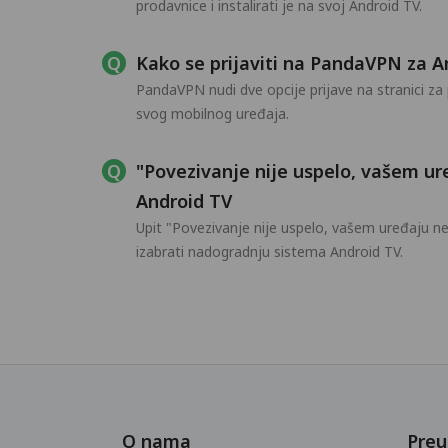
prodavnice i instalirati je na svoj Android TV.
Kako se prijaviti na PandaVPN za A
PandaVPN nudi dve opcije prijave na stranici za p
svog mobilnog uređaja.
"Povezivanje nije uspelo, vašem u
Android TV
Upit "Povezivanje nije uspelo, vašem uređaju 
izabrati nadogradnju sistema Android TV.
O nama
Preu