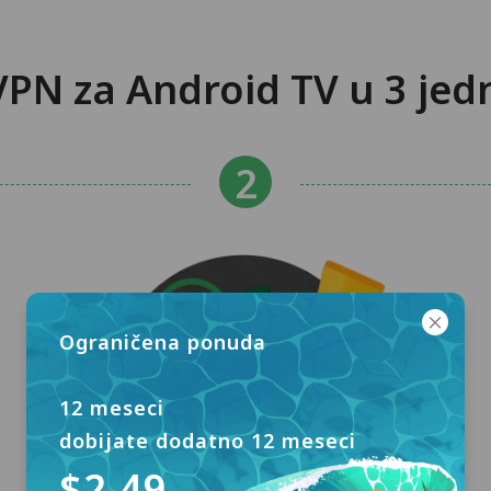
VPN za Android TV u 3 je
Ograničena ponuda
12 meseci
dobijate dodatno 12 meseci
$2.49