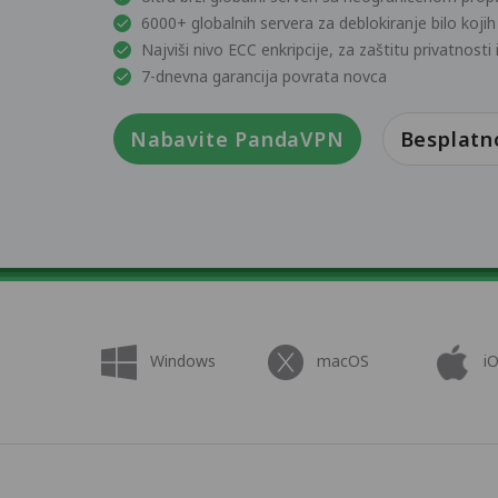
6000+ globalnih servera za deblokiranje bilo kojih
Najviši nivo ECC enkripcije, za zaštitu privatnost
7-dnevna garancija povrata novca
Nabavite PandaVPN
Besplatn
Windows
macOS
i