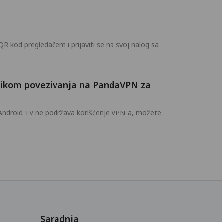
 QR kod pregledačem i prijaviti se na svoj nalog sa
ilikom povezivanja na PandaVPN za
 Android TV ne podržava korišćenje VPN-a, možete
Saradnja