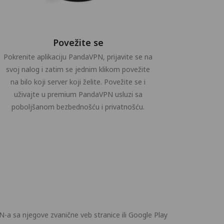
Povežite se
Pokrenite aplikaciju PandaVPN, prijavite se na
svoj nalog i zatim se jednim klikom povežite
na bilo koji server koji želite. Povežite se i
uživajte u premium PandaVPN usluzi sa
poboljšanom bezbednošću i privatnošću.
a
-a sa njegove zvanične veb stranice ili Google Play