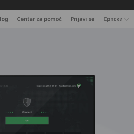
log
Centar za pomoć
Prijavi se
Српски