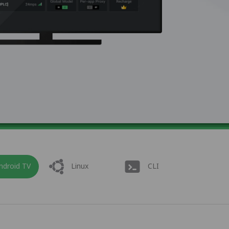
ndroid TV
Linux
CLI