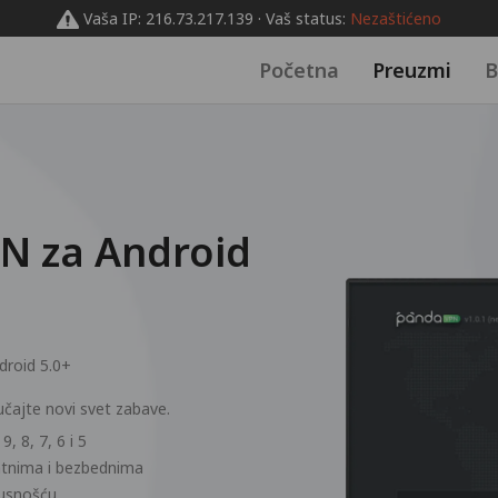
Vaša IP: 216.73.217.139 · Vaš status:
Nezaštićeno
Početna
Preuzmi
B
N za Android
droid 5.0+
učajte novi svet zabave.
, 8, 7, 6 i 5
vatnima i bezbednima
pusnošću