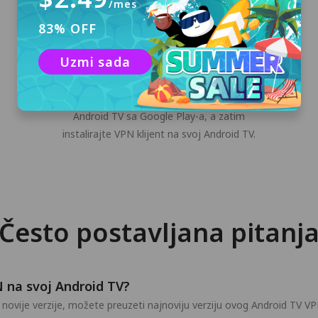
/mes
83% OFF
Preuzmite i instalirajte
Uzmi sada
Kliknite dugme "Besplatno preuzimanje" ili
preuzmite instalacioni program PandaVPN za
Android TV sa Google Play-a, a zatim
instalirajte VPN klijent na svoj Android TV.
Često postavljana pitanj
 na svoj Android TV?
ovije verzije, možete preuzeti najnoviju verziju ovog Android TV VPN