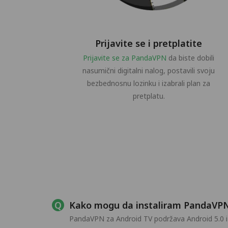
Prijavite se i pretplatite
Prijavite se za PandaVPN
da biste dobili
nasumični digitalni nalog, postavili svoju
bezbednosnu lozinku i izabrali plan za
pretplatu.
Kako mogu da instaliram PandaVPN
PandaVPN za Android TV podržava Android 5.0 i n