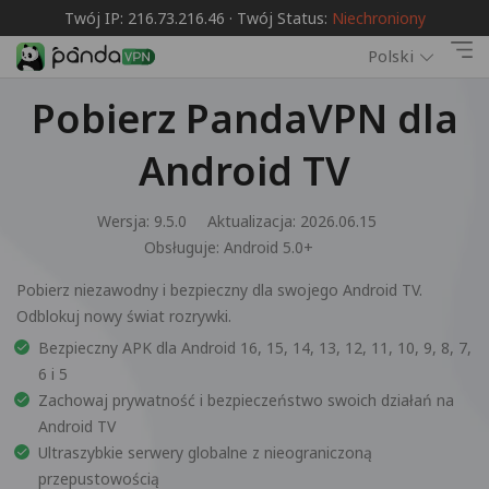
Twój IP: 216.73.216.46 · Twój Status:
Niechroniony
Polski
Pobierz PandaVPN dla
Android TV
Wersja: 9.5.0
Aktualizacja: 2026.06.15
Obsługuje:
Android 5.0+
Pobierz niezawodny i bezpieczny dla swojego Android TV.
Odblokuj nowy świat rozrywki.
Bezpieczny APK dla Android 16, 15, 14, 13, 12, 11, 10, 9, 8, 7,
6 i 5
Zachowaj prywatność i bezpieczeństwo swoich działań na
Android TV
Ultraszybkie serwery globalne z nieograniczoną
przepustowością