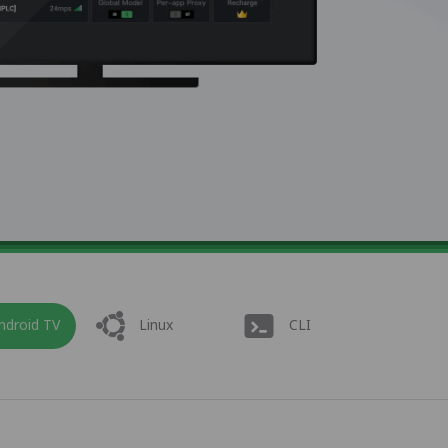
ndroid TV
Linux
CLI