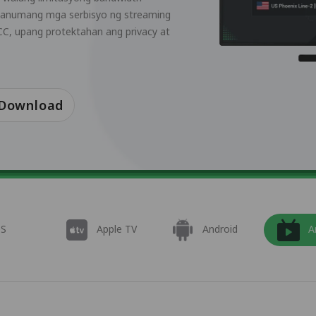
g anumang mga serbisyo ng streaming
C, upang protektahan ang privacy at
 Download
OS
Apple TV
Android
A