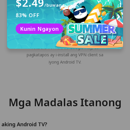
$2.49
/buwan
83% OFF
I-download at I-install
Kunin Ngayon
I-click ang button na "Libreng Download" o i-
download ang PandaVPN installer para sa
Android TV mula sa Google Play, at
pagkatapos ay i-install ang VPN client sa
iyong Android TV.
Mga Madalas Itanong
 aking Android TV?