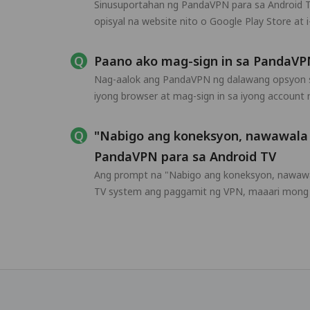
Sinusuportahan ng PandaVPN para sa Android T
opisyal na website nito o Google Play Store at i-
Paano ako mag-sign in sa PandaVP
Nag-aalok ang PandaVPN ng dalawang opsyon sa 
iyong browser at mag-sign in sa iyong account 
"Nabigo ang koneksyon, nawawala 
PandaVPN para sa Android TV
Ang prompt na "Nabigo ang koneksyon, nawawala
TV system ang paggamit ng VPN, maaari mong pi