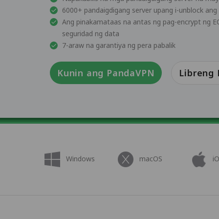
6000+ pandaigdigang server upang i-unblock an
Ang pinakamataas na antas ng pag-encrypt ng EC
seguridad ng data
7-araw na garantiya ng pera pabalik
Kunin ang PandaVPN
Libreng
Windows
macOS
i