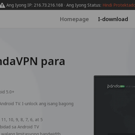
Ang Iyong IP: 216.73.216.168 · Ang Iyong Status:
Hindi Protektad
Homepage
I-download
ndaVPN para
oid 5.0+
ndroid TV. I-unlock ang isang bagong
1, 10, 9, 8, 7, 6, at 5
ibidad sa Android TV
 walang limitasyong bandwidth