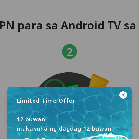
PN para sa Android TV sa
Limited Time Offer
12 buwan
makakuha ng dagdag 12 buwan