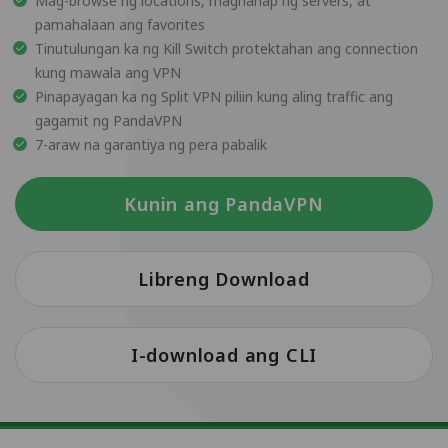
Mag-browse ng locations, maghanap ng servers, at
pamahalaan ang favorites
Tinutulungan ka ng Kill Switch protektahan ang connection
kung mawala ang VPN
Pinapayagan ka ng Split VPN piliin kung aling traffic ang
gagamit ng PandaVPN
7-araw na garantiya ng pera pabalik
Kunin ang PandaVPN
Libreng Download
I-download ang CLI