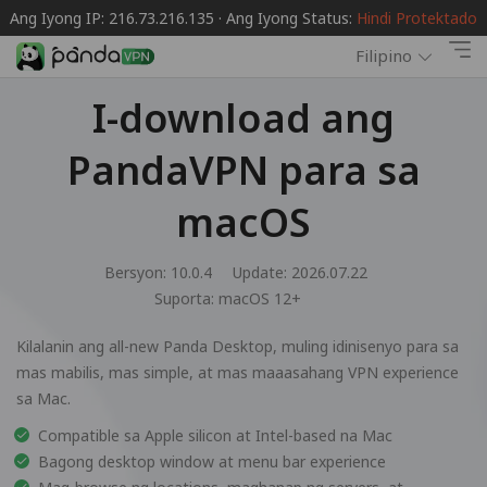
Ang Iyong IP: 216.73.216.135 · Ang Iyong Status:
Hindi Protektado
Filipino
I-download ang
PandaVPN para sa
macOS
Bersyon: 10.0.4
Update: 2026.07.22
Suporta:
macOS 12+
Kilalanin ang all-new Panda Desktop, muling idinisenyo para sa
mas mabilis, mas simple, at mas maaasahang VPN experience
sa Mac.
Compatible sa Apple silicon at Intel-based na Mac
Bagong desktop window at menu bar experience