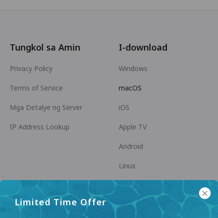
Tungkol sa Amin
I-download
Privacy Policy
Windows
Terms of Service
macOS
Mga Detalye ng Server
iOS
IP Address Lookup
Apple TV
Android
Linux
Android TV
Limited Time Offer
Help Center
Kooperasyon