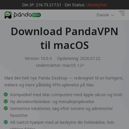
Din IP: 216.73.217.51 · Din Status:
Ubeskyttet
Dansk
Download PandaVPN
til macOS
Version: 10.0.4
Opdatering: 2026.07.22
Understøtter:
macOS 12+
Mød den helt nye Panda Desktop — redesignet til en hurtigere,
enklere og mere pålidelig VPN-oplevelse på Mac.
Kompatibel med Mac-computere med Apple silicon og Intel
Ny skrivebordsvindue- og menulinjeoplevelse
Gennemse lokationer, søg efter servere og administrer
favoritter
Kill Switch hjælper med at beskytte din forbindelse, hvis