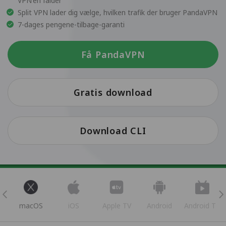
VPN'en falder
Split VPN lader dig vælge, hvilken trafik der bruger PandaVPN
7-dages pengene-tilbage-garanti
Få PandaVPN
Gratis download
Download CLI
s
macOS
iOS
Apple TV
Android
Android TV