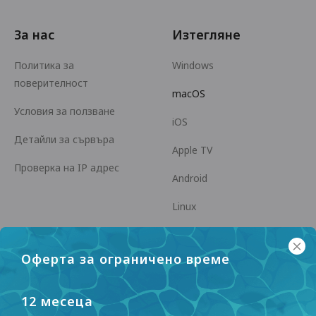
За нас
Изтегляне
Политика за
Windows
поверителност
macOS
Условия за ползване
iOS
Детайли за сървъра
Apple TV
Проверка на IP адрес
Android
Linux
Android TV
Оферта за ограничено време
Помощен център
Сътрудничество
panda7x24@gmail.com
Станете партньор
12 месеца