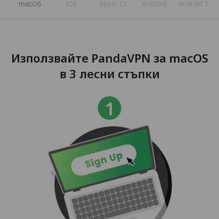
s
macOS
iOS
Apple TV
Android
Android TV
Използвайте PandaVPN за macOS
в 3 лесни стъпки