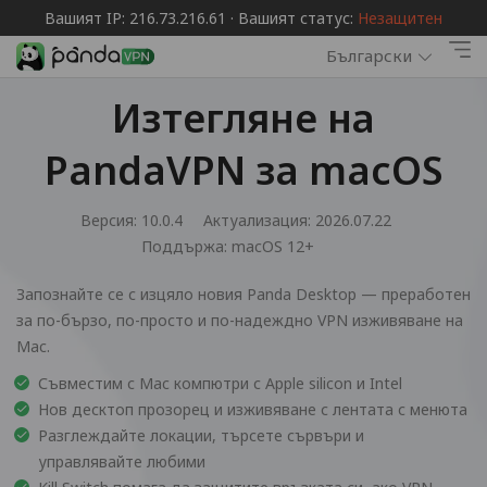
Вашият IP: 216.73.216.61 · Вашият статус:
Незащитен
Български
Изтегляне на
PandaVPN за macOS
Версия: 10.0.4
Актуализация: 2026.07.22
Поддържа:
macOS 12+
Запознайте се с изцяло новия Panda Desktop — преработен
за по-бързо, по-просто и по-надеждно VPN изживяване на
Mac.
Съвместим с Mac компютри с Apple silicon и Intel
Нов десктоп прозорец и изживяване с лентата с менюта
Разглеждайте локации, търсете сървъри и
управлявайте любими