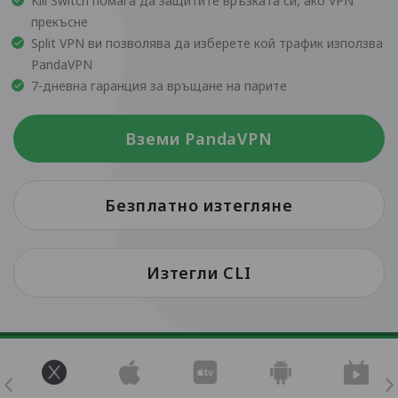
Kill Switch помага да защитите връзката си, ако VPN
прекъсне
Split VPN ви позволява да изберете кой трафик използва
PandaVPN
7-дневна гаранция за връщане на парите
Вземи PandaVPN
Безплатно изтегляне
Изтегли CLI