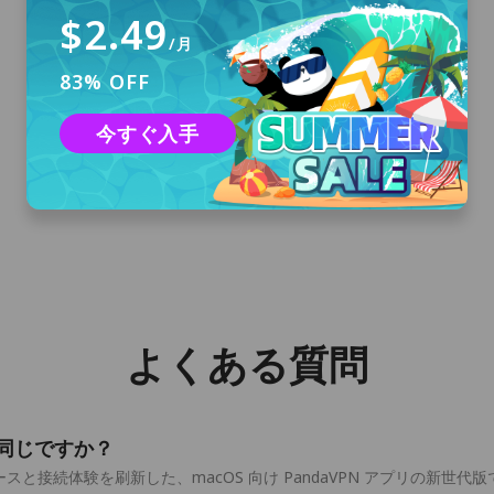
$2.49
/月
83% OFF
ダウンロード＆インストール
「無料ダウンロード」をクリックしてmacOS用
今すぐ入手
PandaVPNをダウンロードし、コンピュータに
インストールします。
よくある質問
Qt と同じですか？
ーフェースと接続体験を刷新した、macOS 向け PandaVPN アプリの新世代