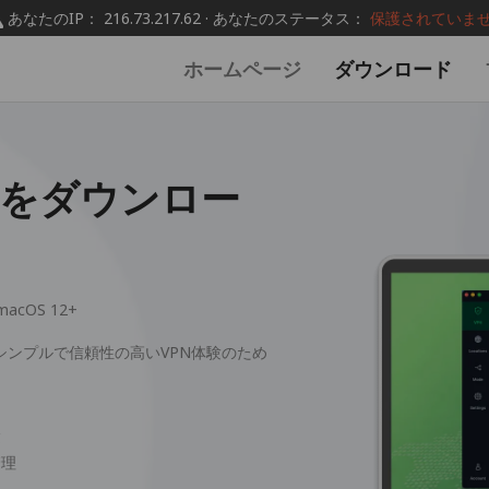
あなたのIP： 216.73.217.62 · あなたのステータス：
保護されていま
ホームページ
ダウンロード
PNをダウンロー
macOS 12+
く、シンプルで信頼性の高いVPN体験のため
験
管理