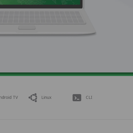
ndroid TV
Linux
CLI