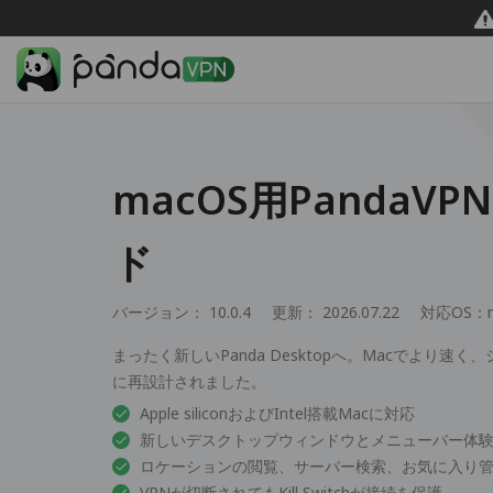
macOS用PandaV
ド
バージョン： 10.0.4
更新： 2026.07.22
対応OS：
まったく新しいPanda Desktopへ。Macでより速
に再設計されました。
Apple siliconおよびIntel搭載Macに対応
新しいデスクトップウィンドウとメニューバー体
ロケーションの閲覧、サーバー検索、お気に入り
VPNが切断されてもKill Switchが接続を保護