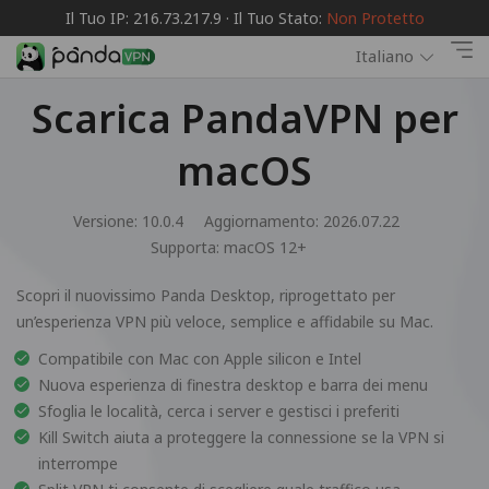
Il Tuo IP: 216.73.217.9 · Il Tuo Stato:
Non Protetto
Italiano
Scarica PandaVPN per
macOS
Versione: 10.0.4
Aggiornamento: 2026.07.22
Supporta:
macOS 12+
Scopri il nuovissimo Panda Desktop, riprogettato per
un’esperienza VPN più veloce, semplice e affidabile su Mac.
Compatibile con Mac con Apple silicon e Intel
Nuova esperienza di finestra desktop e barra dei menu
Sfoglia le località, cerca i server e gestisci i preferiti
Kill Switch aiuta a proteggere la connessione se la VPN si
interrompe