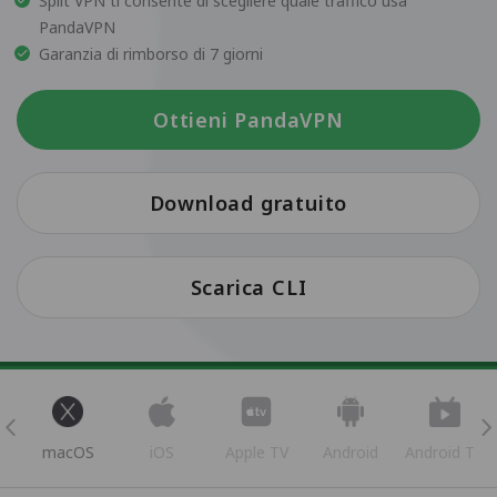
Split VPN ti consente di scegliere quale traffico usa
PandaVPN
Garanzia di rimborso di 7 giorni
Ottieni PandaVPN
Download gratuito
Scarica CLI
s
macOS
iOS
Apple TV
Android
Android TV