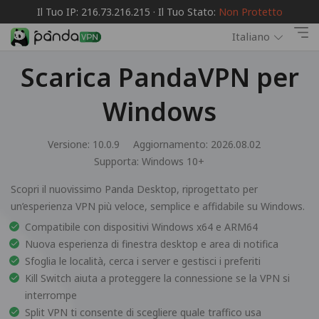
Il Tuo IP: 216.73.216.215 · Il Tuo Stato:
Non Protetto
Italiano
Scarica PandaVPN per
Windows
Versione: 10.0.9
Aggiornamento: 2026.08.02
Supporta:
Windows 10+
Scopri il nuovissimo Panda Desktop, riprogettato per
un’esperienza VPN più veloce, semplice e affidabile su Windows.
Compatibile con dispositivi Windows x64 e ARM64
Nuova esperienza di finestra desktop e area di notifica
Sfoglia le località, cerca i server e gestisci i preferiti
Kill Switch aiuta a proteggere la connessione se la VPN si
interrompe
Split VPN ti consente di scegliere quale traffico usa