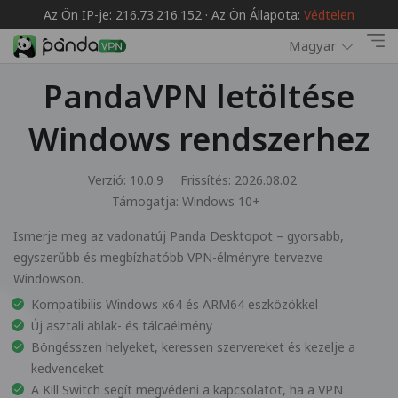
Az Ön IP-je: 216.73.216.152 · Az Ön Állapota:
Védtelen
Magyar
PandaVPN letöltése
Windows rendszerhez
Verzió: 10.0.9
Frissítés: 2026.08.02
Támogatja:
Windows 10+
Ismerje meg az vadonatúj Panda Desktopot – gyorsabb,
egyszerűbb és megbízhatóbb VPN-élményre tervezve
Windowson.
Kompatibilis Windows x64 és ARM64 eszközökkel
Új asztali ablak- és tálcaélmény
Böngésszen helyeket, keressen szervereket és kezelje a
kedvenceket
A Kill Switch segít megvédeni a kapcsolatot, ha a VPN