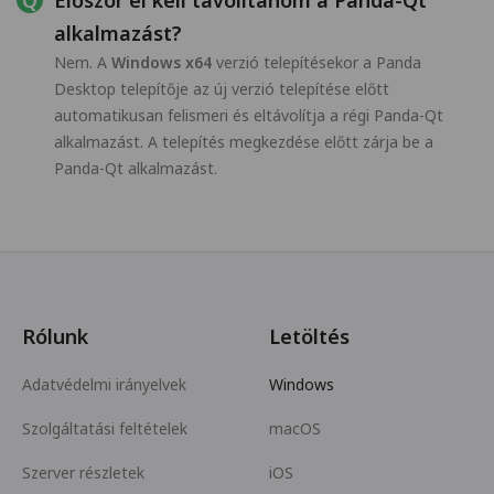
Először el kell távolítanom a Panda-Qt
alkalmazást?
Nem. A
Windows x64
verzió telepítésekor a Panda
Desktop telepítője az új verzió telepítése előtt
automatikusan felismeri és eltávolítja a régi Panda-Qt
alkalmazást. A telepítés megkezdése előtt zárja be a
Panda-Qt alkalmazást.
Rólunk
Letöltés
Adatvédelmi irányelvek
Windows
Szolgáltatási feltételek
macOS
Szerver részletek
iOS