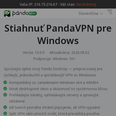
Vaša IP: 216.73.216.67 · Váš stav:
Nechránený
Slovenčina
Stiahnuť PandaVPN pre
Windows
Verzia: 10.0.9
Aktualizácia: 2026.08.02
Podporuje:
Windows 10+
Spoznajte úplne nový Panda Desktop — prepracovaný pre
rýchlejší, jednoduchší a spoľahlivejší VPN vo Windowse.
Kompatibilný so zariadeniami Windows x64 a ARM64
Nové desktopové okno a skúsenosť so systémovou lištou
Prehliadajte lokality, vyhľadávajte servery a spravujte
obľúbené
Kill Switch pomáha chrániť pripojenie, ak VPN vypadne
Split VPN vám umožní zvoliť, ktorá prevádzka používa