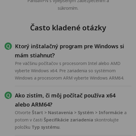
PandaVPN s vylepšeným zabezpečením a
súkromím.
Často kladené otázky
Ktorý inštalačný program pre Windows si
mám stiahnuť?
Pre väčšinu počítačov s procesorom Intel alebo AMD
vyberte Windows x64. Pre zariadenia so systémom
Windows a procesorom ARM vyberte Windows ARM64.
Ako zistím, či môj počítač používa x64
alebo ARM64?
Otvorte
Štart > Nastavenia > Systém > Informácie
a
potom v časti
Špecifikácie zariadenia
skontrolujte
položku
Typ systému
.