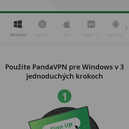
Windows
macOS
iOS
Apple TV
Android
Použite PandaVPN pre Windows v 3
jednoduchých krokoch