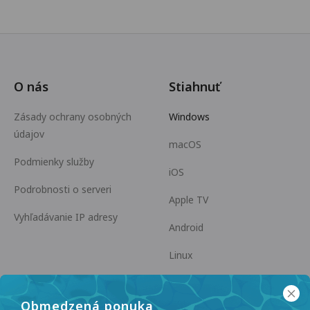
O nás
Stiahnuť
Zásady ochrany osobných
Windows
údajov
macOS
Podmienky služby
iOS
Podrobnosti o serveri
Apple TV
Vyhľadávanie IP adresy
Android
Linux
Android TV
Obmedzená ponuka