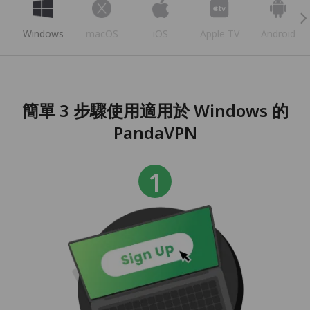
Windows
macOS
iOS
Apple TV
Android
簡單 3 步驟使用適用於 Windows 的
PandaVPN