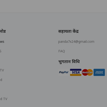
लोड
सहायता केंद्र
ows
panda7x24@gmail.com
S
FAQ
भुगतान विधि
 TV
id
id TV