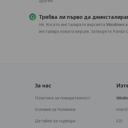
другия.
Трябва ли първо да деинсталира
Не. Когато инсталирате версията
Windows x
инсталира новата версия. Затворете Panda-
За нас
Изт
Политика за поверителност
Wind
Условия за ползване
macO
Детайли за сървъра
iOS