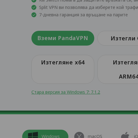
Split VPN ви позволява да изберете кой траф
7-дневна гаранция за връщане на парите
Вземи PandaVPN
Изтегли 
Изтегляне x64
Изтегля
ARM6
Стара версия за Windows 7: 7.1.2
Windows
macOS
i