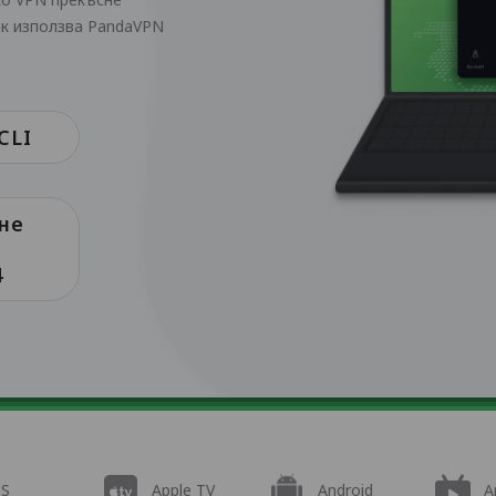
ик използва PandaVPN
CLI
не
4
OS
Apple TV
Android
A