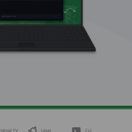
ndroid TV
Linux
CLI