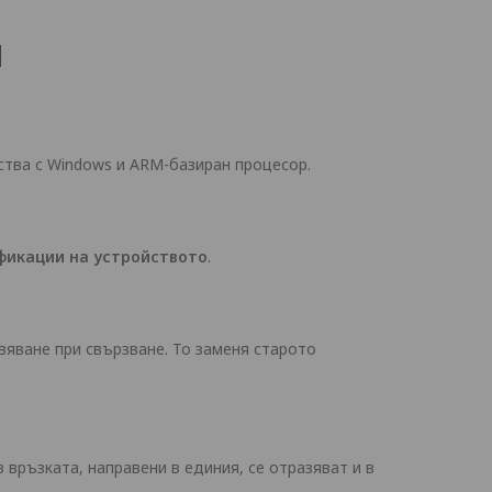
и
ства с Windows и ARM-базиран процесор.
фикации на устройството
.
вяване при свързване. То заменя старото
 връзката, направени в единия, се отразяват и в