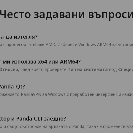
Често задавани въпрос
а да изтегля?
 с процесор Intel или AMD. Изберете Windows ARM64 за устрой
 ми използва x64 или ARM64?
 Относно
, след което проверете
Тип на системата
под
Специ
Panda-Qt?
ложението PandaVPN за Windows с преработен интерфейс и изжи
top и Panda CLI заедно?
о и също състояние на връзката с Panda, така че промените във