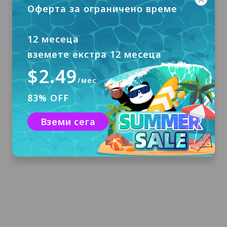
Оферта за ограничено време
12 месеца
вземете екстра 12 месеца
$2.49
/мес
83% OFF
Изтеглете и инсталирайте
Кликнете върху "Безплатно изтегляне", за
Вземи сега
да изтеглите PandaVPN за Windows и да го
инсталирате на компютъра си.