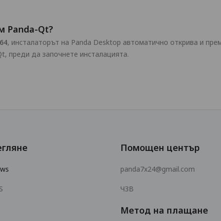
м Panda-Qt?
64
, инсталаторът на Panda Desktop автоматично открива и пре
Qt, преди да започнете инсталацията.
егляне
Помощен център
ows
panda7x24@gmail.com
S
ЧЗВ
Метод на плащане