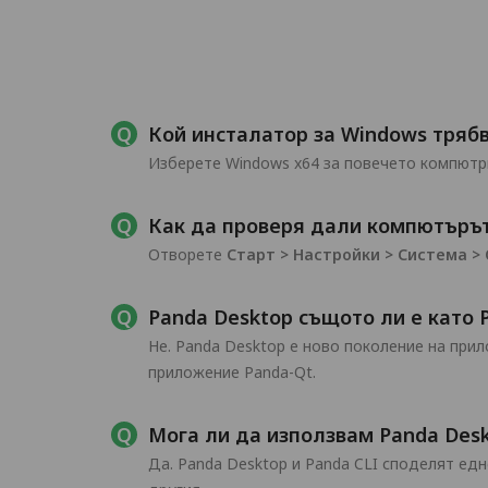
Кой инсталатор за Windows трябв
Изберете Windows x64 за повечето компютри
Как да проверя дали компютърът
Отворете
Старт > Настройки > Система >
Panda Desktop същото ли е като 
Не. Panda Desktop е ново поколение на при
приложение Panda-Qt.
Мога ли да използвам Panda Desk
Да. Panda Desktop и Panda CLI споделят едн