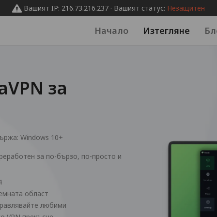
Вашият IP: 216.73.216.237 · Вашият статус:
Незащитен
Начало
Изтегляне
Бл
aVPN за
ържа:
Windows 10+
реработен за по-бързо, по-просто и
4
темната област
правлявайте любими
ако VPN прекъсне