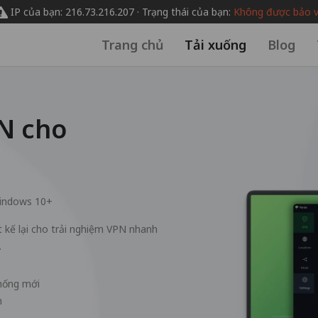
IP của bạn: 216.73.216.207 · Trạng thái của bạn:
Không được bảo 
Trang chủ
Tải xuống
Blog
N cho
indows 10+
kế lại cho trải nghiệm VPN nhanh
.
thống mới
h