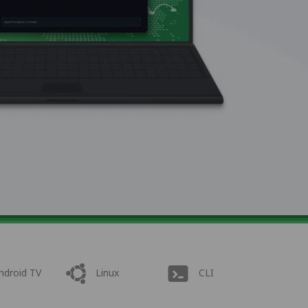
ndroid TV
Linux
CLI