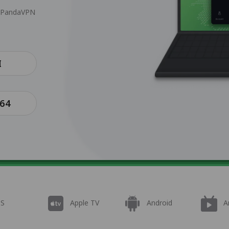
g PandaVPN
I
64
OS
Apple TV
Android
A