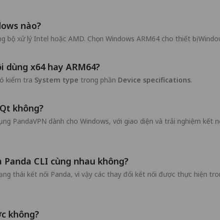
ndows nào?
g bộ xử lý Intel hoặc AMD. Chọn Windows ARM64 cho thiết bị Windo
ôi dùng x64 hay ARM64?
đó kiểm tra
System type
trong phần
Device specifications
.
-Qt không?
ng PandaVPN dành cho Windows, với giao diện và trải nghiệm kết nối
và Panda CLI cùng nhau không?
ng thái kết nối Panda, vì vậy các thay đổi kết nối được thực hiện 
ớc không?