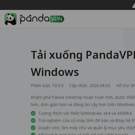
Tải xuống PandaVP
Windows
Phiên bản: 10.0.9
Cập nhật: 2026.08.02
Hỗ trợ:
W
Khám phá Panda Desktop hoàn toàn mới, được thiết 
hơn, đơn giản hơn và đáng tin cậy hơn trên Windows
Tương thích với thiết bị Windows x64 và ARM64
Trải nghiệm cửa sổ máy tính để bàn và khay hệ 
Duyệt vị trí, tìm máy chủ và quản lý mục yêu thíc
Kill Switch giúp bảo vệ kết nối nếu VPN bị ngắt