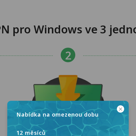
PN pro Windows ve 3 jedn
Nabídka na omezenou dobu
12 měsíců