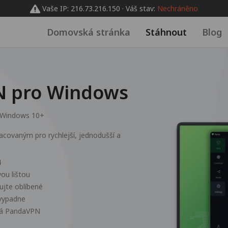
Vaše IP: 216.73.216.150 · Váš stav:
Nechráněno
Domovská stránka
Stáhnout
Blog
N pro Windows
Windows 10+
ovaným pro rychlejší, jednodušší a
4
ou lištou
vujte oblíbené
 vypadne
ívá PandaVPN