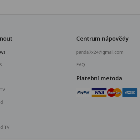
nout
Centrum nápovědy
ows
panda7x24@gmail.com
S
FAQ
Platební metoda
 TV
id
id TV