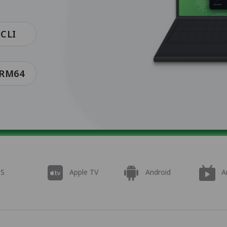
 CLI
ARM64
OS
Apple TV
Android
A