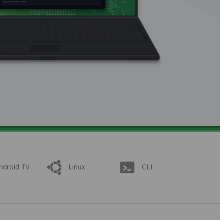
ndroid TV
Linux
CLI