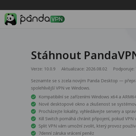
Stáhnout PandaVP
Verze: 10.0.9
Aktualizace: 2026.08.02
Podporuje:
Seznamte se s zcela novým Panda Desktop — přeprac
spolehlivější VPN ve Windows.
Kompatibilní se zařízeními Windows x64 a ARM6
Nové desktopové okno a zkušenost se systémov
Procházejte lokality, vyhledávejte servery a spra
Kill Switch pomáhá chránit připojení, pokud VPN
Split VPN vám umožní zvolit, který provoz použ
7denní záruka vrácení peněz