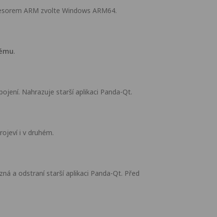
ocesorem ARM zvolte Windows ARM64.
tému
.
ení. Nahrazuje starší aplikaci Panda-Qt.
ojeví i v druhém.
á a odstraní starší aplikaci Panda-Qt. Před