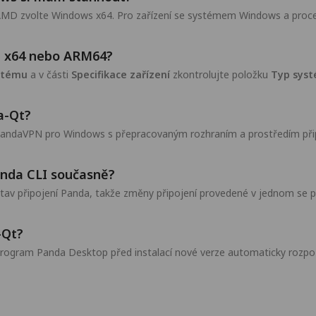
o AMD zvolte Windows x64. Pro zařízení se systémem Windows a pr
vá x64 nebo ARM64?
ystému
a v části
Specifikace zařízení
zkontrolujte položku
Typ sys
a-Qt?
andaVPN pro Windows s přepracovaným rozhraním a prostředím připoj
nda CLI současně?
stav připojení Panda, takže změny připojení provedené v jednom se pr
-Qt?
program Panda Desktop před instalací nové verze automaticky rozpozn