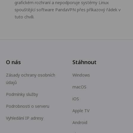
grafickém rozhraní a nepodporuje systémy Linux
spouštějící software PandaVPN přes příkazový řádek v
tuto chvíli.
O nás
Stáhnout
Zásady ochrany osobních
Windows
údajů
macOS
Podmínky služby
iOS
Podrobnosti o serveru
Apple TV
Vyhledání IP adresy
Android