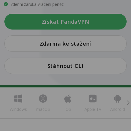
7denní záruka vrácení peněz
Získat PandaVPN
Zdarma ke stažení
Stáhnout CLI
Windows
macOS
iOS
Apple TV
Android