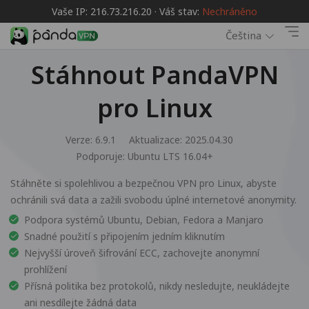
Vaše IP: 216.73.216.20 · Váš stav:
Nechráněno
Čeština
Stáhnout PandaVPN
pro Linux
Verze: 6.9.1
Aktualizace: 2025.04.30
Podporuje:
Ubuntu LTS 16.04+
Stáhněte si spolehlivou a bezpečnou VPN pro Linux, abyste
ochránili svá data a zažili svobodu úplné internetové anonymity.
Podpora systémů Ubuntu, Debian, Fedora a Manjaro
Snadné použití s připojením jedním kliknutím
Nejvyšší úroveň šifrování ECC, zachovejte anonymní
prohlížení
Přísná politika bez protokolů, nikdy nesledujte, neukládejte
ani nesdílejte žádná data