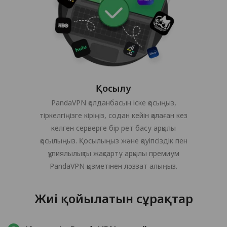
Қосылу
PandaVPN қолданбасын іске қосыңыз,
тіркелгіңізге кіріңіз, содан кейін қалаған кез
келген серверге бір рет басу арқылы
қосылыңыз. Қосылыңыз және қауіпсіздік пен
құпиялылықты жақсарту арқылы премиум
PandaVPN қызметінен ләззат алыңыз.
Жиі қойылатын сұрақтар