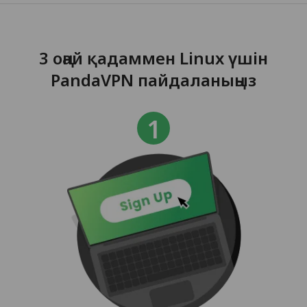
3 оңай қадаммен Linux үшін
PandaVPN пайдаланыңыз