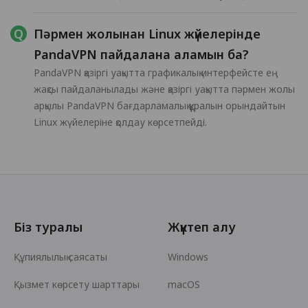
Пәрмен жолынан Linux жүйелерінде
PandaVPN пайдалана аламын ба?
PandaVPN қазіргі уақытта графикалық интерфейсте ең
жақсы пайдаланылады және қазіргі уақытта пәрмен жолы
арқылы PandaVPN бағдарламалық құралын орындайтын
Linux жүйелеріне қолдау көрсетпейді.
Біз туралы
Жүктеп алу
Құпиялылық саясаты
Windows
Қызмет көрсету шарттары
macOS