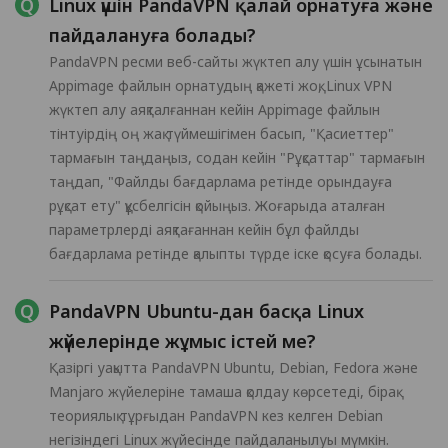
Linux үшін PandaVPN қалай орнатуға және
пайдалануға болады?
PandaVPN ресми веб-сайты жүктеп алу үшін ұсынатын
Appimage файлын орнатудың қажеті жоқ, Linux VPN
жүктеп алу аяқталғаннан кейін Appimage файлын
тінтуірдің оң жақ түймешігімен басып, "Қасиеттер"
тармағын таңдаңыз, содан кейін "Рұқсаттар" тармағын
таңдап, "Файлды бағдарлама ретінде орындауға
рұқсат ету" құсбелгісін қойыңыз. Жоғарыда аталған
параметрлерді аяқтағаннан кейін бұл файлды
бағдарлама ретінде қалыпты түрде іске қосуға болады.
PandaVPN Ubuntu-дан басқа Linux
жүйелерінде жұмыс істей ме?
Қазіргі уақытта PandaVPN Ubuntu, Debian, Fedora және
Manjaro жүйелеріне тамаша қолдау көрсетеді, бірақ
теориялық тұрғыдан PandaVPN кез келген Debian
негізіндегі Linux жүйесінде пайдаланылуы мүмкін.