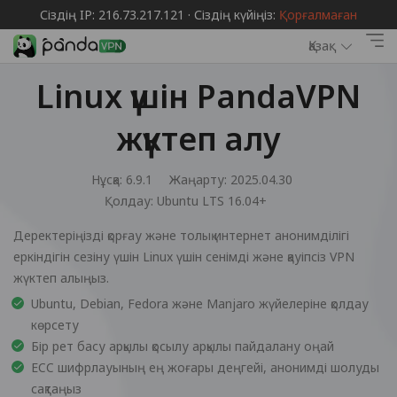
Сіздің IP: 216.73.217.121 · Сіздің күйіңіз:
Қорғалмаған
Қазақ
Linux үшін PandaVPN
жүктеп алу
Нұсқа: 6.9.1
Жаңарту: 2025.04.30
Қолдау:
Ubuntu LTS 16.04+
Деректеріңізді қорғау және толық интернет анонимділігі
еркіндігін сезіну үшін Linux үшін сенімді және қауіпсіз VPN
жүктеп алыңыз.
Ubuntu, Debian, Fedora және Manjaro жүйелеріне қолдау
көрсету
Бір рет басу арқылы қосылу арқылы пайдалану оңай
ECC шифрлауының ең жоғары деңгейі, анонимді шолуды
сақтаңыз