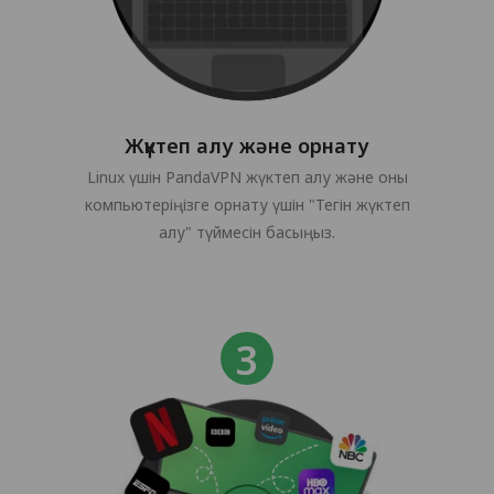
Жүктеп алу және орнату
Linux үшін PandaVPN жүктеп алу және оны
компьютеріңізге орнату үшін "Тегін жүктеп
алу" түймесін басыңыз.