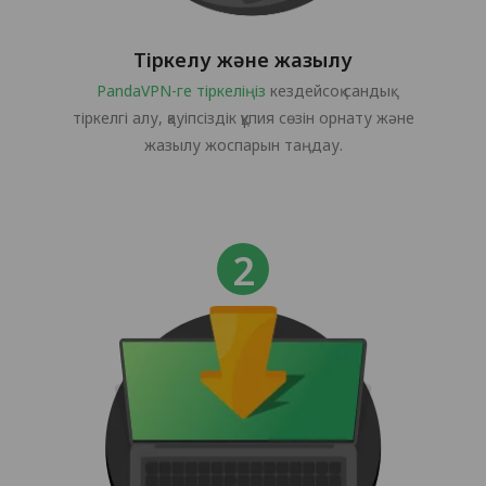
Тіркелу және жазылу
PandaVPN-ге тіркеліңіз
кездейсоқ сандық
тіркелгі алу, қауіпсіздік құпия сөзін орнату және
жазылу жоспарын таңдау.