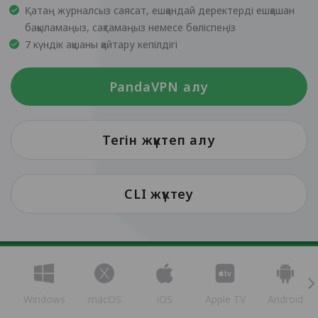
Қатаң журналсыз саясат, ешқандай деректерді ешқашан
бақыламаңыз, сақтамаңыз немесе бөліспеңіз
7 күндік ақшаны қайтару кепілдігі
PandaVPN алу
Тегін жүктеп алу
CLI жүктеу
Windows
macOS
iOS
Apple TV
Android