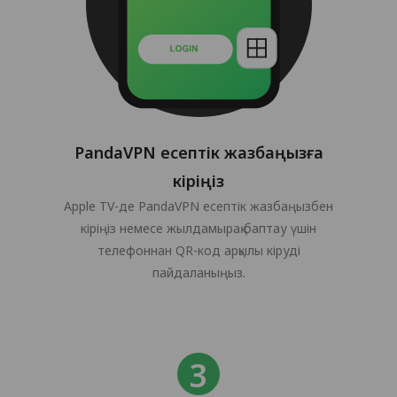
PandaVPN есептік жазбаңызға
кіріңіз
Apple TV-де PandaVPN есептік жазбаңызбен
кіріңіз немесе жылдамырақ баптау үшін
телефоннан QR-код арқылы кіруді
пайдаланыңыз.