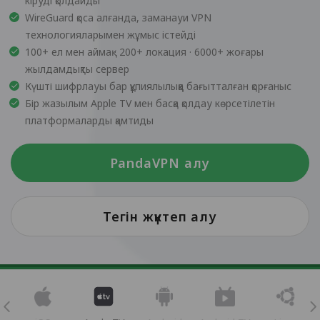
кіруді қолдайды
WireGuard қоса алғанда, заманауи VPN
технологияларымен жұмыс істейді
100+ ел мен аймақ · 200+ локация · 6000+ жоғары
жылдамдықты сервер
Күшті шифрлауы бар құпиялылыққа бағытталған қорғаныс
Бір жазылым Apple TV мен басқа қолдау көрсетілетін
платформаларды қамтиды
PandaVPN алу
Тегін жүктеп алу