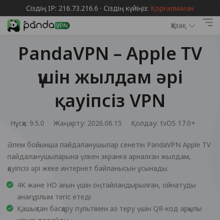
Сіздің IP: 216.73.216.6 · Сіздің күйіңіз:
Қорғалмаған
Қазақ
PandaVPN – Apple TV
үшін жылдам әрі
қауіпсіз VPN
Нұсқа: 9.5.0
Жаңарту: 2026.06.15
Қолдау:
tvOS 17.0+
Әлем бойынша пайдаланушылар сенетін PandaVPN Apple TV
пайдаланушыларына үлкен экранға арналған жылдам,
қауіпсіз әрі жеке интернет байланысын ұсынады.
4K және HD ағын үшін оңтайландырылған, ойнатуды
анағұрлым тегіс етеді
Қашықтан басқару пультімен аз теру үшін QR-код арқылы