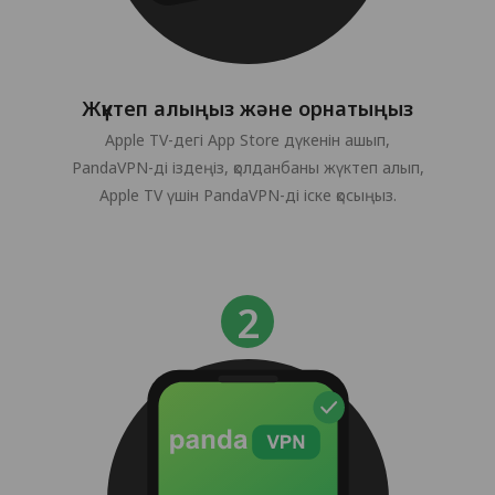
Жүктеп алыңыз және орнатыңыз
Apple TV-дегі App Store дүкенін ашып,
PandaVPN-ді іздеңіз, қолданбаны жүктеп алып,
Apple TV үшін PandaVPN-ді іске қосыңыз.