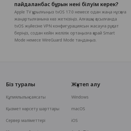
пайдаланбас бұрын нені білуім керек?
Apple TV құрылғыңыз tvOS 17.0 немесе одан жаңа нұсқаға
жаңартылғанына көз жеткізіңіз. Алғашқы қосылғанда
tvOS жүйесіне VPN конфигурациясын жасауға рұқсат
беріңіз, содан кейін желілік ортаңызға қарай Smart
Mode немесе WireGuard Mode таңдаңыз.
Біз туралы
Жүктеп алу
Құпиялылық саясаты
Windows
Қызмет көрсету шарттары
macOS
Сервер мәліметтері
iOS