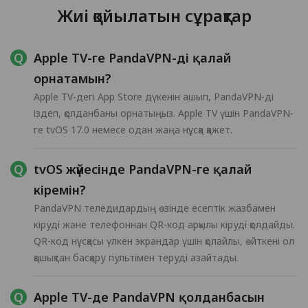
Жиі қойылатын сұрақтар
Apple TV-ге PandaVPN-ді қалай
орнатамын?
Apple TV-дегі App Store дүкенін ашып, PandaVPN-ді
іздеп, қолданбаны орнатыңыз. Apple TV үшін PandaVPN-
ге tvOS 17.0 немесе одан жаңа нұсқа қажет.
tvOS жүйесінде PandaVPN-ге қалай
кіремін?
PandaVPN теледидардың өзінде есептік жазбамен
кіруді және телефоннан QR-код арқылы кіруді қолдайды.
QR-код нұсқасы үлкен экрандар үшін қолайлы, өйткені ол
қашықтан басқару пультімен теруді азайтады.
Apple TV-де PandaVPN қолданбасын