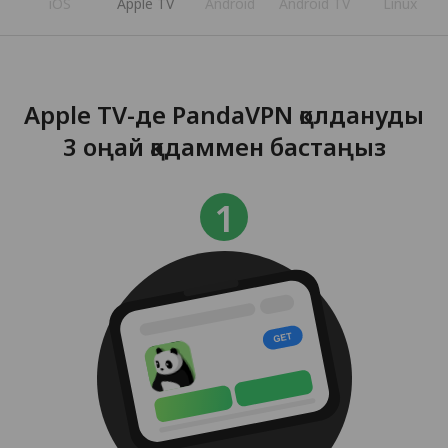
iOS
Apple TV
Android
Android TV
Linux
Apple TV-де PandaVPN қолдануды
3 оңай қадаммен бастаңыз