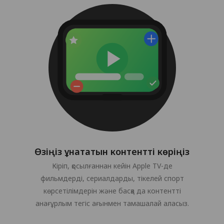
Өзіңіз ұнататын контентті көріңіз
Кіріп, қосылғаннан кейін Apple TV-де
фильмдерді, сериалдарды, тікелей спорт
көрсетілімдерін және басқа да контентті
анағұрлым тегіс ағынмен тамашалай аласыз.