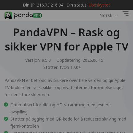
Din IP: 216.73.216.94 · Din status:
Ubeskyttet
Norsk
PandaVPN – Rask og
sikker VPN for Apple TV
Versjon: 9.5.0
Oppdatering: 2026.06.15
Støtter:
tvOS 17.0+
PandaVPN er betrodd av brukere over hele verden og gir Apple
TV-brukere en rask, sikker og privat internettforbindelse laget
for den store skjermen.
Optimalisert for 4K- og HD-strømming med jevnere
avspilling
Støtter pålogging med QR-kode for å redusere skriving med
fjernkontrollen