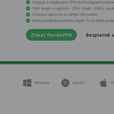
Funguje s modernými VPN technológiami vrátan
100+ krajín a regiónov · 200+ lokalít · 6000+ vys
Ochrana súkromia so silným šifrovaním
Jedno predplatné pokrýva Apple TV aj ďalšie po
Získať PandaVPN
Bezplatné s
Windows
macOS
i