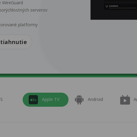
e WireGuard
okorýchlostných serverov
dporované platformy
tiahnutie
OS
Apple TV
Android
A