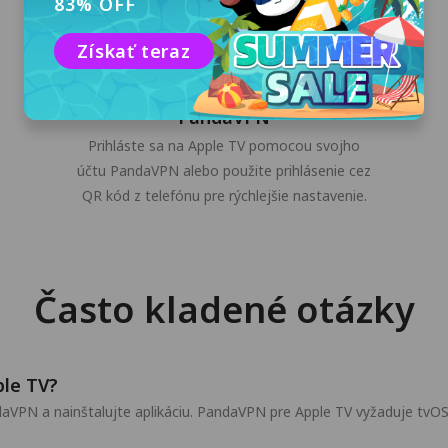
83% OFF
Získať teraz
Prihláste sa do svojho účtu
PandaVPN
Prihláste sa na Apple TV pomocou svojho
účtu PandaVPN alebo použite prihlásenie cez
QR kód z telefónu pre rýchlejšie nastavenie.
Často kladené otázky
le TV?
aVPN a nainštalujte aplikáciu. PandaVPN pre Apple TV vyžaduje tvOS 