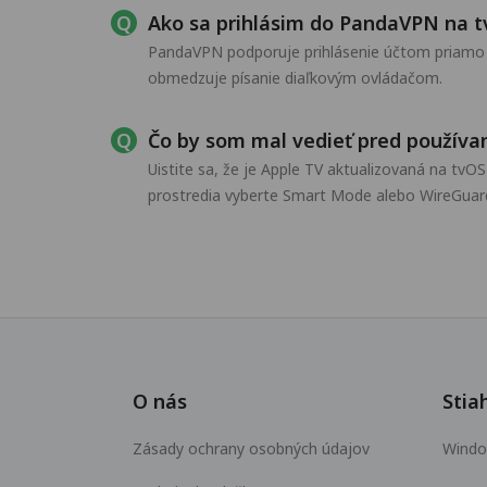
Ako sa prihlásim do PandaVPN na 
PandaVPN podporuje prihlásenie účtom priamo na
obmedzuje písanie diaľkovým ovládačom.
Čo by som mal vedieť pred použív
Uistite sa, že je Apple TV aktualizovaná na tvO
prostredia vyberte Smart Mode alebo WireGua
O nás
Stia
Zásady ochrany osobných údajov
Wind