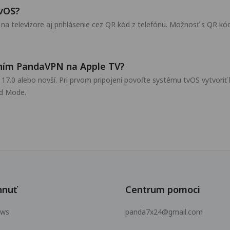
tvOS?
 televízore aj prihlásenie cez QR kód z telefónu. Možnosť s QR kód
aním PandaVPN na Apple TV?
S 17.0 alebo novší. Pri prvom pripojení povoľte systému tvOS vytvor
rd Mode.
hnuť
Centrum pomoci
ows
panda7x24@gmail.com