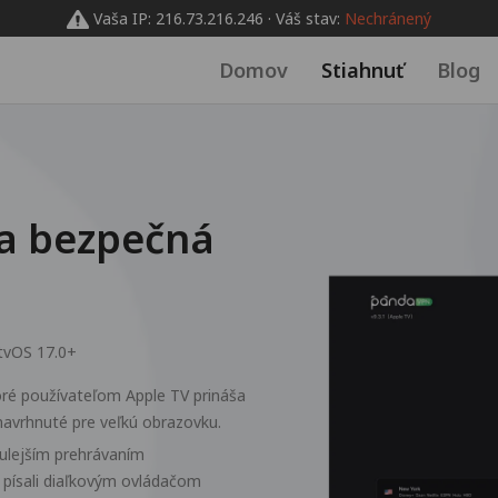
Vaša IP: 216.73.216.246 · Váš stav:
Nechránený
Domov
Stiahnuť
Blog
 a bezpečná
tvOS 17.0+
ré používateľom Apple TV prináša
navrhnuté pre veľkú obrazovku.
ulejším prehrávaním
 písali diaľkovým ovládačom