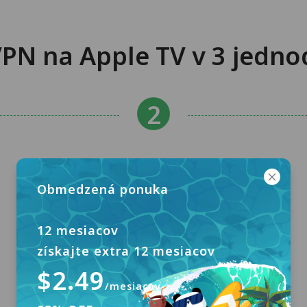
VPN na Apple TV v 3 jedn
Obmedzená ponuka
12 mesiacov
získajte extra 12 mesiacov
$2.49
/mesiacov