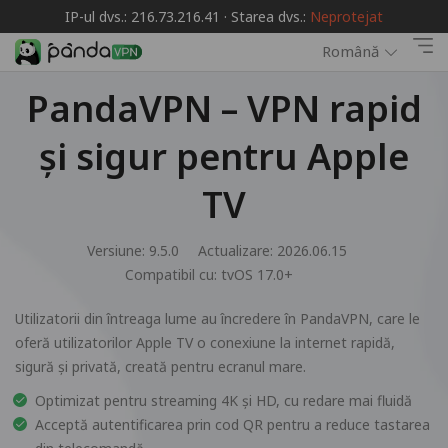
IP-ul dvs.: 216.73.216.41 · Starea dvs.:
Neprotejat
Română
PandaVPN – VPN rapid
și sigur pentru Apple
TV
Versiune: 9.5.0
Actualizare: 2026.06.15
Compatibil cu:
tvOS 17.0+
Utilizatorii din întreaga lume au încredere în PandaVPN, care le
oferă utilizatorilor Apple TV o conexiune la internet rapidă,
sigură și privată, creată pentru ecranul mare.
Optimizat pentru streaming 4K și HD, cu redare mai fluidă
Acceptă autentificarea prin cod QR pentru a reduce tastarea