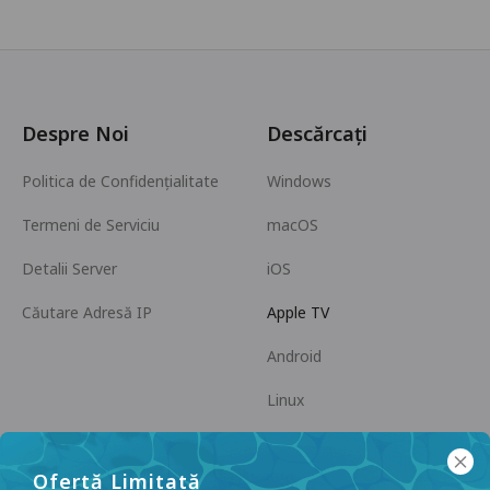
Despre Noi
Descărcați
Politica de Confidențialitate
Windows
Termeni de Serviciu
macOS
Detalii Server
iOS
Căutare Adresă IP
Apple TV
Android
Linux
Android TV
Ofertă Limitată