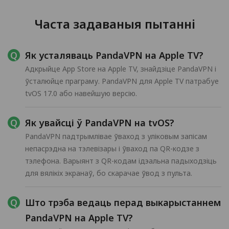
Часта задаваныя пытанні
Як усталяваць PandaVPN на Apple TV?
Адкрыйце App Store на Apple TV, знайдзіце PandaVPN і
ўсталюйце праграму. PandaVPN для Apple TV патрабуе
tvOS 17.0 або навейшую версію.
Як увайсці ў PandaVPN на tvOS?
PandaVPN падтрымлівае ўваход з уліковым запісам
непасрэдна на тэлевізары і ўваход па QR-кодзе з
тэлефона. Варыянт з QR-кодам ідэальна падыходзіць
для вялікіх экранаў, бо скарачае ўвод з пульта.
Што трэба ведаць перад выкарыстаннем
PandaVPN на Apple TV?