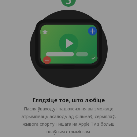
Глядзіце тое, што любіце
Пасля ўваходу і падключэння вы зможаце
атрымліваць асалоду ад фільмаў, серыялаў,
жывога спорту і іншага на Apple TV з больш
плаўным стрымінгам.