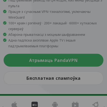
Падтрымлівае ўваход па QR-кодзе, каб менш уводзіць з
пульта
Працуе з сучаснымі VPN-тэхналогіямі, уключаючы
WireGuard
100+ краін і рэгіёнаў · 200+ лакацый · 6000+ хуткасных
сервераў
Абарона прыватнасці з моцным шыфраваннем
Адна падпіска ахоплівае Apple TV і іншыя
падтрымліваемыя платформы
Атрымаць PandaVPN
Бясплатная спампоўка