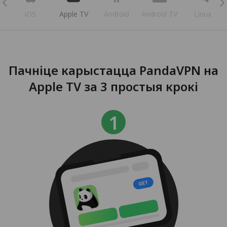
iOS
Apple TV
Android
Android TV
Linux
Пачніце карыстацца PandaVPN на
Apple TV за 3 простыя крокі