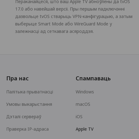
Пераканайцеся, што ваш Apple TV абноўлены да tvOS
17.0 або навейшай версіі. Пры першым падключэнні
дазвольце tvOS стварыць VPN-канфігурацыю, а затым
выберыце Smart Mode або WireGuard Mode у
залежнасці ад сеткавага асяроддзя.
Пра нас
Спампаваць
Палітыка прыватнасці
Windows
Умовы выкарыстання
macOS
Дэталі сервераў
iOS
Праверка IP-адраса
Apple TV