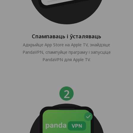
Спампаваць і ўсталяваць
Адкрыйце App Store на Apple TV, знайдзіце
PandaVPN, спампуйце праграму і запусціце
PandaVPN для Apple TV.