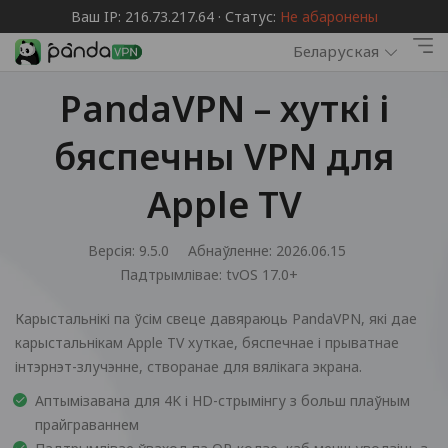
Ваш IP: 216.73.217.64 · Статус:
Не абаронены
Беларуская
PandaVPN – хуткі і
бяспечны VPN для
Apple TV
Версія: 9.5.0
Абнаўленне: 2026.06.15
Падтрымлівае:
tvOS 17.0+
Карыстальнікі па ўсім свеце давяраюць PandaVPN, які дае
карыстальнікам Apple TV хуткае, бяспечнае і прыватнае
інтэрнэт-злучэнне, створанае для вялікага экрана.
Аптымізавана для 4K і HD-стрымінгу з больш плаўным
прайграваннем