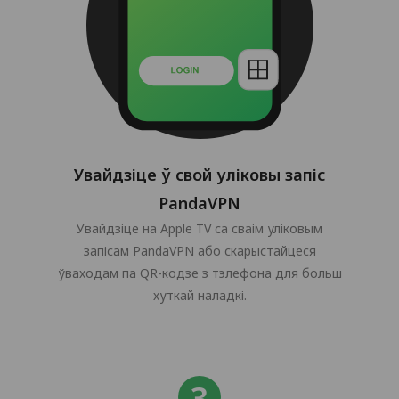
Увайдзіце ў свой уліковы запіс
PandaVPN
Увайдзіце на Apple TV са сваім уліковым
запісам PandaVPN або скарыстайцеся
ўваходам па QR-кодзе з тэлефона для больш
хуткай наладкі.