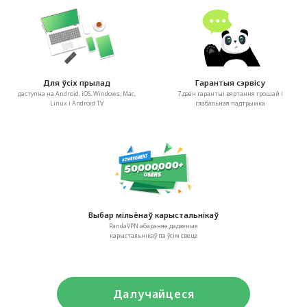
Для ўсіх прылад
Гарантыя сэрвісу
даступна на Android, iOS, Windows, Mac,
7 дзён гарантыі вяртання грошай і
Linux і Android TV
глабальная падтрымка
Выбар мільёнаў карыстальнікаў
PandaVPN абараняе дадзеныя
карыстальнікаў па ўсім свеце
Далучайцеся