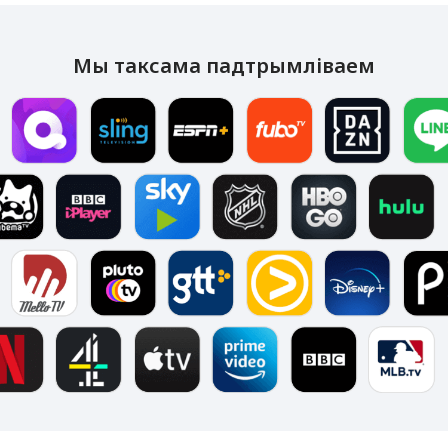
Мы таксама падтрымліваем