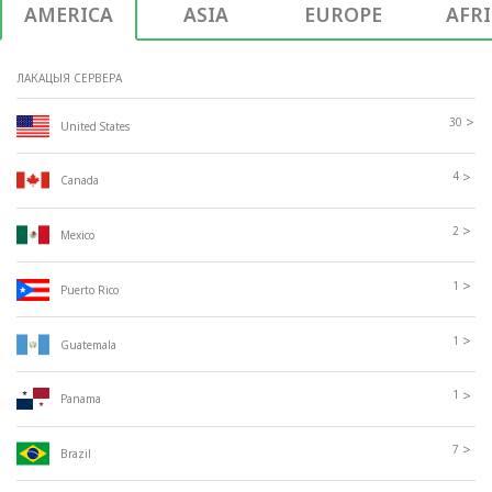
AMERICA
ASIA
EUROPE
AFR
ЛАКАЦЫЯ СЕРВЕРА
>
30
United States
>
4
Canada
>
2
Mexico
>
1
Puerto Rico
>
1
Guatemala
>
1
Panama
>
7
Brazil