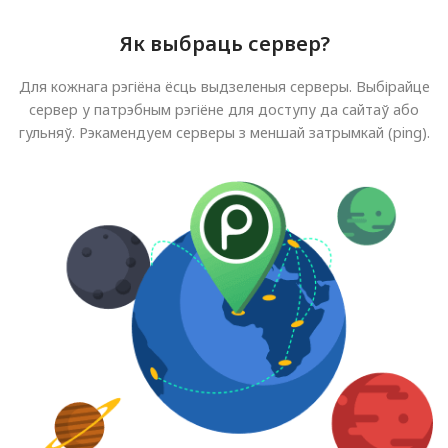
Як выбраць сервер?
Для кожнага рэгіёна ёсць выдзеленыя серверы. Выбірайце
сервер у патрэбным рэгіёне для доступу да сайтаў або
гульняў. Рэкамендуем серверы з меншай затрымкай (ping).