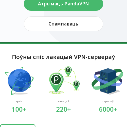
Атрымаць PandaVPN
Спампаваць
Поўны спіс лакацый VPN-сервераў
краін
лакацый
сервераў
100+
220+
6000+