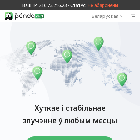
Ваш IP: 216.73.216.23 · Статус:
Не абаронены
Беларуская
Хуткае і стабільнае
злучэнне ў любым месцы