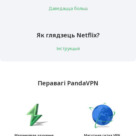
Даведацца больш
Як глядзець Netflix?
Інструкцыя
Перавагі PandaVPN
Маланкавае злучэнне
Магутная сетка VPN