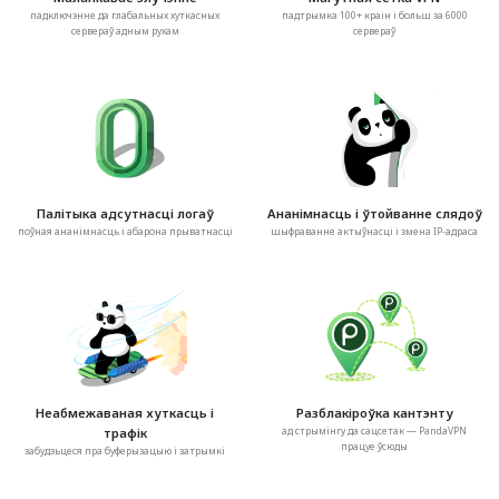
падключэнне да глабальных хуткасных
падтрымка 100+ краін і больш за 6000
сервераў адным рухам
сервераў
Палітыка адсутнасці логаў
Ананімнасць і ўтойванне слядоў
поўная ананімнасць і абарона прыватнасці
шыфраванне актыўнасці і змена IP-адраса
Неабмежаваная хуткасць і
Разблакіроўка кантэнту
трафік
ад стрымінгу да сацсетак — PandaVPN
працуе ўсюды
забудзьцеся пра буферызацыю і затрымкі