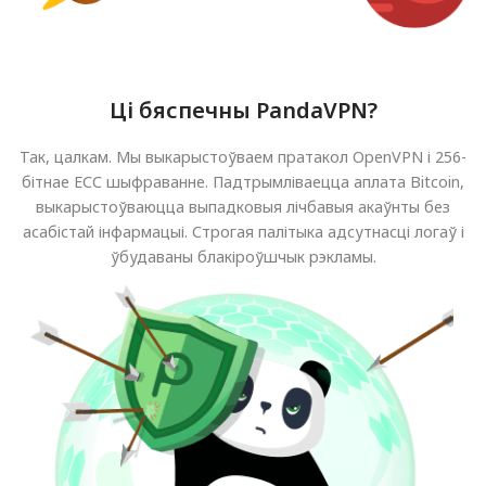
Ці бяспечны PandaVPN?
Так, цалкам. Мы выкарыстоўваем пратакол OpenVPN і 256-
бітнае ECC шыфраванне. Падтрымліваецца аплата Bitcoin,
выкарыстоўваюцца выпадковыя лічбавыя акаўнты без
асабістай інфармацыі. Строгая палітыка адсутнасці логаў і
ўбудаваны блакіроўшчык рэкламы.