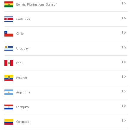
>
1
Bolivia, Plurinational State of
>
1
Costa Rica
>
1
Chile
>
1
Uruguay
>
1
Peru
>
1
Ecuador
>
1
Argentina
>
1
Paraguay
>
1
Colombia