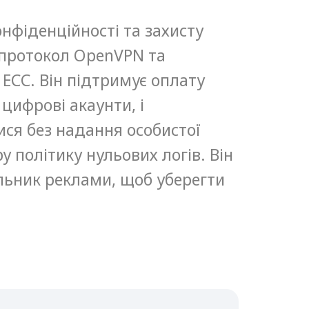
онфіденційності та захисту
 протокол OpenVPN та
ECC. Він підтримує оплату
 цифрові акаунти, і
ися без надання особистої
у політику нульових логів. Він
льник реклами, щоб уберегти