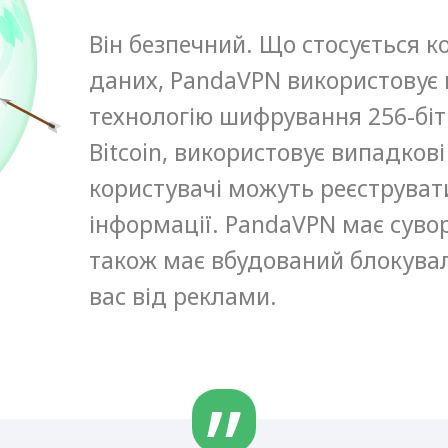
Він безпечний. Що стосується к
даних, PandaVPN використовує
технологію шифрування 256-біт 
Bitcoin, використовує випадкові
користувачі можуть реєструват
інформації. PandaVPN має сувор
також має вбудований блокува
вас від реклами.