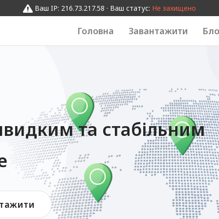
Ваш IP: 216.73.217.58 · Ваш статус:
Не захищено
Головна
Завантажити
Бло
видким та стабільним
е
тажити