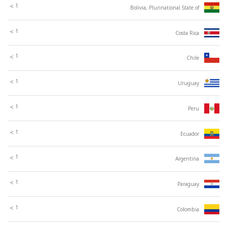
1
>
Bolivia, Plurinational State of
1
>
Costa Rica
1
>
Chile
1
>
Uruguay
1
>
Peru
1
>
Ecuador
1
>
Argentina
1
>
Paraguay
1
>
Colombia