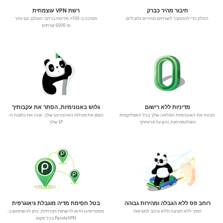
חיבור מהיר כברק
רשת VPN עוצמתית
החלק כדי להתחבר לשרתים מהירים גלובליים
תמיכה ב-100+ מדינות ברחבי העולם, עם יותר
מ-6000 שרתים
מדיניות ללא רישום
גלוש באנונימיות, הסתר את עקבותיך
הבטח את האנונימיות המלאה שלך בכל האפליקציות
הצפן את פעילות האינטרנט שלך, שנה את כתובת ה-
והפלטפורמות, והגן על פרטיותך
IP שלך
רוחב פס ללא הגבלה ומהירות גבוהה
בטל חסימת מדיה מוגבלת גיאוגרפית
הפוך ללא חציצה וללא עיכוב למציאות
מסטרימינג וידאו לרשתות חברתיות, ניתן להשתמש ב-
PandaVPN בכל מקום