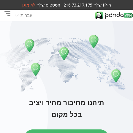
ה-IP שלך: 216.73.217.175 · הסטטוס שלך:
לא מוגן
עברית
תיהנו מחיבור מהיר ויציב
בכל מקום