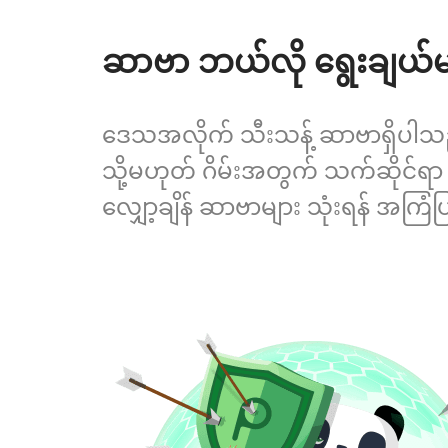
ဆာဗာ ဘယ်လို ရွေးချယ်
ဒေသအလိုက် သီးသန့် ဆာဗာရှိပါသည
သို့မဟုတ် ဂိမ်းအတွက် သက်ဆိုင်ရာ
လျှော့ချိန် ဆာဗာများ သုံးရန် အကြ