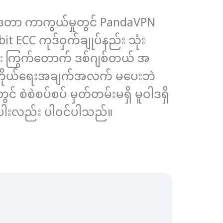
င့် ဒေတာ ကာကွယ်မှုတွင် PandaVPN
t ECC ကုဒ်ဝှက်ချုပ်နည်း သုံး
းပြီး ကြွက်တောက် ဒစ်ဂျစ်တယ် အ
ား ကိုယ်ရေးအချက်အလက် မပေးဘဲ
် စဲစဲစပ်စပ် မှတ်တမ်းမရှိ မူဝါဒရှိ
်းပါးလည်း ပါဝင်ပါသည်။