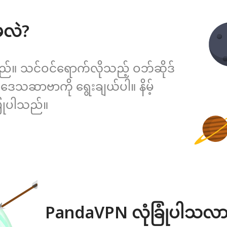
မလဲ?
်။ သင်ဝင်ရောက်လိုသည့် ဝဘ်ဆိုဒ်
 ဒေသဆာဗာကို ရွေးချယ်ပါ။ နိမ့်
ံပြုပါသည်။
PandaVPN လုံခြုံပါသလာ