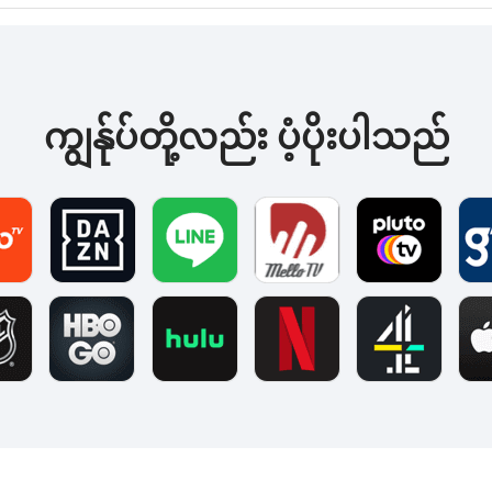
ကျွန်ုပ်တို့လည်း ပံ့ပိုးပါသည်