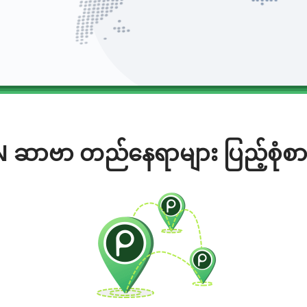
 ဆာဗာ တည်နေရာများ ပြည့်စုံစာ