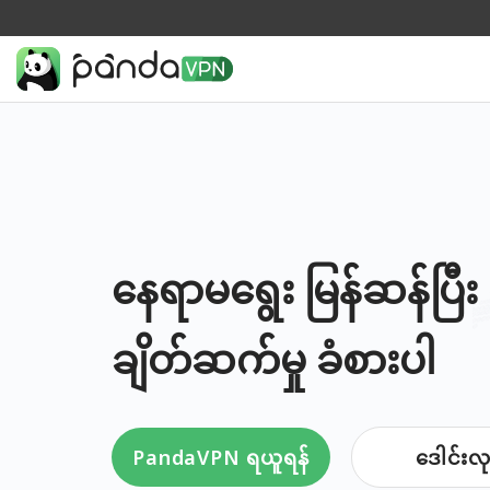
နေရာမရွေး မြန်ဆန်ပြီ
ချိတ်ဆက်မှု ခံစားပါ
PandaVPN ရယူရန်
ဒေါင်းလု