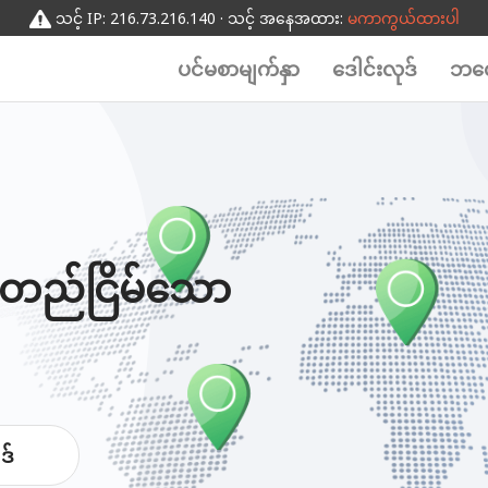
သင့် IP: 216.73.216.140 · သင့် အနေအထား:
မကာကွယ်ထားပါ
ပင်မစာမျက်နှာ
ဒေါင်းလုဒ်
ဘလေ
း တည်ငြိမ်သော
ဒ်