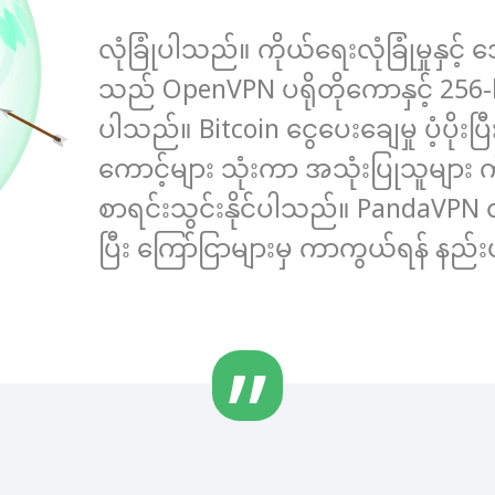
လုံခြုံပါသည်။ ကိုယ်ရေးလုံခြုံမှုနှ
သည် OpenVPN ပရိုတိုကောနှင့် 256-bi
ပါသည်။ Bitcoin ငွေပေးချေမှု ပံ့ပို
ကောင့်များ သုံးကာ အသုံးပြုသူမျ
စာရင်းသွင်းနိုင်ပါသည်။ PandaVPN တွင
ပြီး ကြော်ငြာများမှ ကာကွယ်ရန် နည