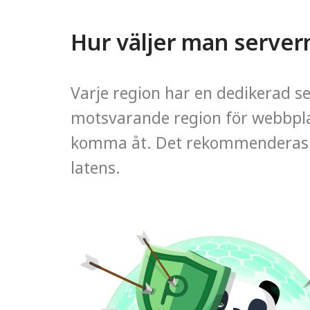
Hur väljer man server
Varje region har en dedikerad ser
motsvarande region för webbpla
komma åt. Det rekommenderas a
latens.