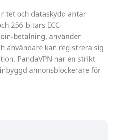
egritet och dataskydd antar
ch 256-bitars ECC-
coin-betalning, använder
h användare kan registrera sig
tion. PandaVPN har en strikt
n inbyggd annonsblockerare för