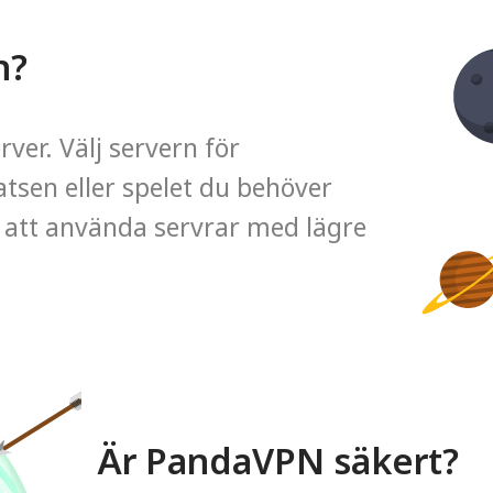
n?
ver. Välj servern för
tsen eller spelet du behöver
tt använda servrar med lägre
Är PandaVPN säkert?