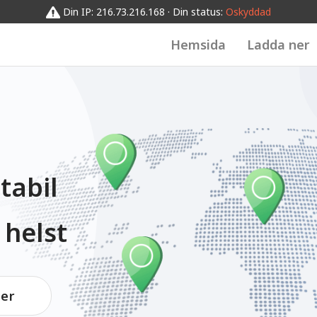
Din IP: 216.73.216.168 · Din status:
Oskyddad
Hemsida
Ladda ner
tabil
 helst
er