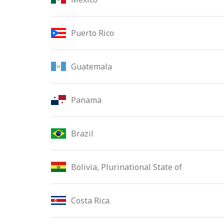
Puerto Rico
Guatemala
Panama
Brazil
Bolivia, Plurinational State of
Costa Rica