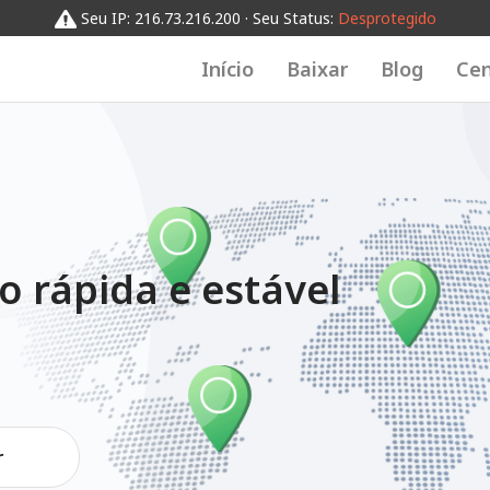
Seu IP: 216.73.216.200 · Seu Status:
Desprotegido
Início
Baixar
Blog
Cen
o rápida e estável
r