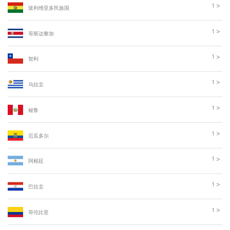
>
1
玻利维亚多民族国
>
1
哥斯达黎加
>
1
智利
>
1
乌拉圭
>
1
秘鲁
>
1
厄瓜多尔
>
1
阿根廷
>
1
巴拉圭
>
1
哥伦比亚