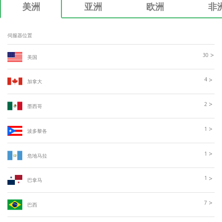
美洲
亚洲
欧洲
非
伺服器位置
>
30
美国
>
4
加拿大
>
2
墨西哥
>
1
波多黎各
>
1
危地马拉
>
1
巴拿马
>
7
巴西