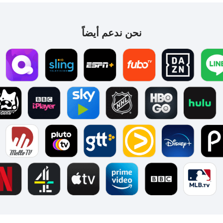
نحن ندعم أيضاً