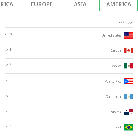
RICA
EUROPE
ASIA
AMERICA
موقع الخادم
30
>
United States
4
>
Canada
2
>
Mexico
1
>
Puerto Rico
1
>
Guatemala
1
>
Panama
7
>
Brazil