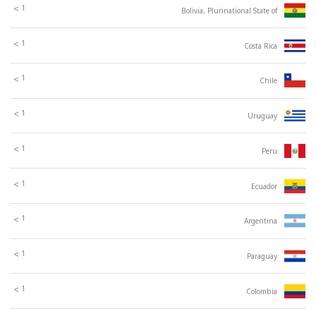
1
>
Bolivia, Plurinational State of
1
>
Costa Rica
1
>
Chile
1
>
Uruguay
1
>
Peru
1
>
Ecuador
1
>
Argentina
1
>
Paraguay
1
>
Colombia