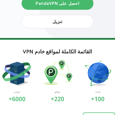
احصل على PandaVPN
تنزيل
القائمة الكاملة لمواقع خادم VPN
بلدان
مواقع
خوادم
6000+
220+
100+