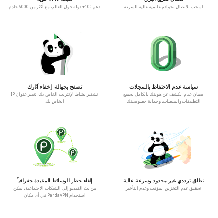
اسحب للاتصال بخوادم عالمية عالية السرعة
دعم 100+ دولة حول العالم، مع أكثر من 6000 خادم
سياسة عدم الاحتفاظ بالسجلات
تصفح بجهالة، إخفاء آثارك
ضمان عدم الكشف عن هويتك بالكامل لجميع
تشفير نشاط الإنترنت الخاص بك، تغيير عنوان IP
التطبيقات والمنصات، وحماية خصوصيتك
الخاص بك
نطاق ترددي غير محدود وسرعة عالية
إلغاء حظر الوسائط المقيدة جغرافياً
تحقيق عدم التخزين المؤقت وعدم التأخير
من بث الفيديو إلى الشبكات الاجتماعية، يمكن
استخدام PandaVPN في أي مكان