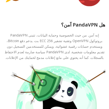
هل PandaVPN آمن؟
إنه آمن. من حيث الخصوصية وحماية البيانات، تتبنى PandaVPN
بروتوكول OpenVPN وتقنية تشفير ECC 256 بت. يدعم دفع Bitcoin،
ويستخدم حسابات رقمية عشوائية، ويمكن للمستخدمين التسجيل دون
تقديم معلومات شخصية. لدى PandaVPN سياسة صارمة لعدم الاحتفاظ
بالسجلات. كما أنه يحتوي على مانع إعلانات مدمج لحمايتك من الإعلانات.