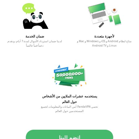
لأجهزة متعددة
ضمان الخدمة
متاح لنظام Android و iOS و Windows و Mac و
لدينا ضمان استرداد الأموال لمدة 7 أيام، ونقدم
Linux و Android TV
دعماً فنياً عالمياً
يستخدمه عشرات الملايين من الأشخاص
حول العالم
تحمي PandaVPN أمن البيانات والمعلومات لجميع
المستخدمين حول العالم
انضم إلينا