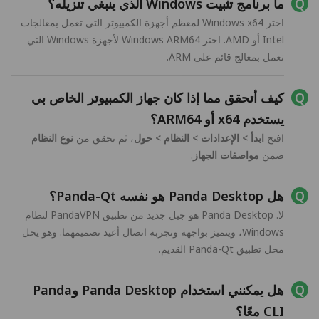
ما برنامج تثبيت Windows الذي ينبغي تنزيله؟
اختر Windows x64 لمعظم أجهزة الكمبيوتر التي تعمل بمعالجات
Intel أو AMD. اختر Windows ARM64 لأجهزة Windows التي
تعمل بمعالج قائم على ARM.
كيف أتحقق مما إذا كان جهاز الكمبيوتر الخاص بي
يستخدم x64 أو ARM64؟
افتح
ابدأ > الإعدادات > النظام > حول
، ثم تحقق من
نوع النظام
ضمن
مواصفات الجهاز
.
هل Panda Desktop هو نفسه Panda-Qt؟
لا. Panda Desktop هو جيل جديد من تطبيق PandaVPN لنظام
Windows، ويتميز بواجهة وتجربة اتصال أعيد تصميمهما. وهو يحل
محل تطبيق Panda-Qt القديم.
هل يمكنني استخدام Panda Desktop وPanda
CLI معًا؟