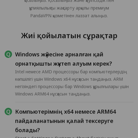
қосылыңыз. Қосылыңыз және қауіпсіздік пен
құпиялылықты жақсарту арқылы премиум
PandaVPN қызметінен ләззат алыңыз.
Жиі қойылатын сұрақтар
Windows жүйесіне арналған қай
орнатқышты жүктеп алуым керек?
Intel немесе AMD процессоры бар компьютерлердің
көпшілігі үшін Windows x64 нұсқасын таңдаңыз. ARM
негізіндегі процессоры бар Windows құрылғылары үшін
Windows ARM64 нұсқасын таңдаңыз.
Компьютерімнің x64 немесе ARM64
пайдаланатынын қалай тексеруге
болады?