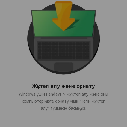
Жүктеп алу және орнату
Windows үшін PandaVPN жүктеп алу және оны
компьютеріңізге орнату үшін "Тегін жүктеп
алу" түймесін басыңыз.