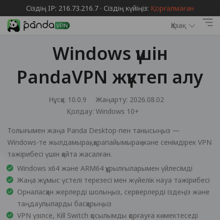
Сіздің IP: 216.73.216.7 · Сіздің күйіңіз:
Қорғалмаған
Қазақ
Windows үшін
PandaVPN жүктеп алу
Нұсқа: 10.0.9
Жаңарту: 2026.08.02
Қолдау:
Windows 10+
Толығымен жаңа Panda Desktop-пен танысыңыз —
Windows-те жылдамырақ, қарапайымырақ және сенімдірек VPN
тәжірибесі үшін қайта жасалған.
Windows x64 және ARM64 құрылғыларымен үйлесімді
Жаңа жұмыс үстелі терезесі мен жүйелік науа тәжірибесі
Орналасқан жерлерді шолыңыз, серверлерді іздеңіз және
таңдаулыларды басқарыңыз
VPN үзілсе, Kill Switch қосылымды қорғауға көмектеседі