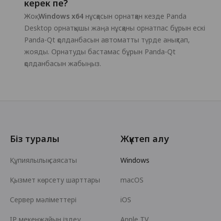
керек пе?
Жоқ.
Windows x64
нұсқасын орнатқан кезде Panda
Desktop орнатқышы жаңа нұсқаны орнатпас бұрын ескі
Panda-Qt қолданбасын автоматты түрде анықтап,
жояды. Орнатуды бастамас бұрын Panda-Qt
қолданбасын жабыңыз.
Біз туралы
Жүктеп алу
Құпиялылық саясаты
Windows
Қызмет көрсету шарттары
macOS
Сервер мәліметтері
iOS
IP мекенжайын іздеу
Apple TV