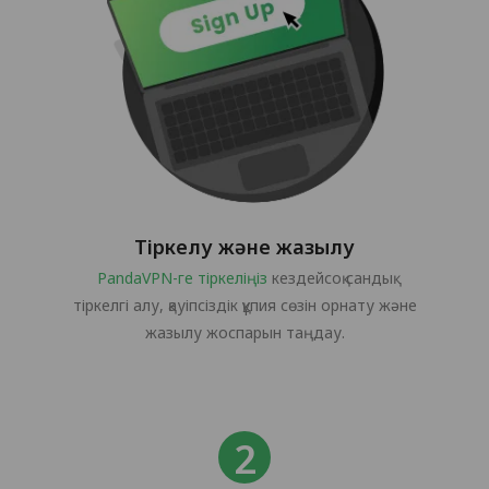
Тіркелу және жазылу
PandaVPN-ге тіркеліңіз
кездейсоқ сандық
тіркелгі алу, қауіпсіздік құпия сөзін орнату және
жазылу жоспарын таңдау.