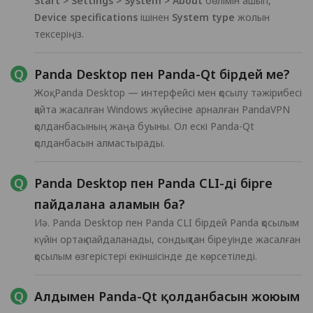
Start > Settings > System > About
бөлімін ашып,
Device specifications
ішінен
System type
жолын
тексеріңіз.
Panda Desktop пен Panda-Qt бірдей ме?
Жоқ. Panda Desktop — интерфейсі мен қосылу тәжірибесі
қайта жасалған Windows жүйесіне арналған PandaVPN
қолданбасының жаңа буыны. Ол ескі Panda-Qt
қолданбасын алмастырады.
Panda Desktop пен Panda CLI-ді бірге
пайдалана аламын ба?
Иә. Panda Desktop пен Panda CLI бірдей Panda қосылым
күйін ортақ пайдаланады, сондықтан біреуінде жасалған
қосылым өзгерістері екіншісінде де көрсетіледі.
Алдымен Panda-Qt қолданбасын жоюым