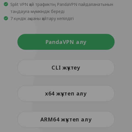
Split VPN қай трафиктің PandaVPN пайдаланатынын
таңдауға мүмкіндік береді
7 күндік ақшаны қайтару кепілдігі
PandaVPN алу
CLI жүктеу
x64 жүктеп алу
ARM64 жүктеп алу