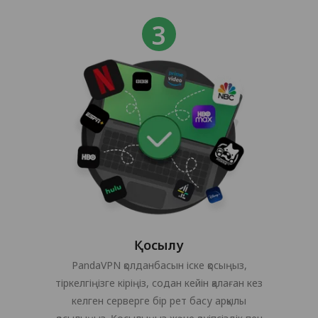
Қосылу
PandaVPN қолданбасын іске қосыңыз,
тіркелгіңізге кіріңіз, содан кейін қалаған кез
келген серверге бір рет басу арқылы