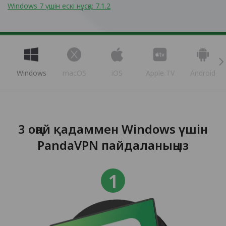
Windows 7 үшін ескі нұсқа: 7.1.2
Windows
macOS
iOS
Apple TV
Android
3 оңай қадаммен Windows үшін
PandaVPN пайдаланыңыз