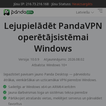
Jūsu IP: 216.73.216.168 · Jūsu Statuss:
Neaizsargāts
Latviešu
Lejupielādēt PandaVPN
operētājsistēmai
Windows
Versija: 10.0.9
Atjauninājums: 2026.08.02
Atbalsta:
Windows 10+
Iepazīstiet pavisam jauno Panda Desktop — pārveidotu
ātrākai, vienkāršākai un uzticamākai VPN pieredzei Windows.
Saderīgs ar Windows x64 un ARM64 ierīcēm
Jauna darbvirsmas loga un sistēmas tekņa pieredze
Pārlūkojiet atrašanās vietas, meklējiet serverus un pārvaldiet
favorītus