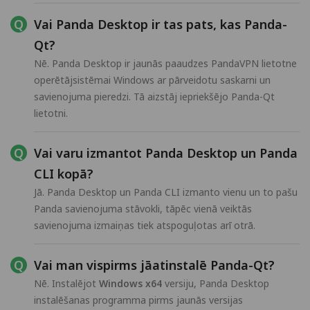
Vai Panda Desktop ir tas pats, kas Panda-
Qt?
Nē. Panda Desktop ir jaunās paaudzes PandaVPN lietotne
operētājsistēmai Windows ar pārveidotu saskarni un
savienojuma pieredzi. Tā aizstāj iepriekšējo Panda-Qt
lietotni.
Vai varu izmantot Panda Desktop un Panda
CLI kopā?
Jā. Panda Desktop un Panda CLI izmanto vienu un to pašu
Panda savienojuma stāvokli, tāpēc vienā veiktās
savienojuma izmaiņas tiek atspoguļotas arī otrā.
Vai man vispirms jāatinstalē Panda-Qt?
Nē. Instalējot
Windows x64
versiju, Panda Desktop
instalēšanas programma pirms jaunās versijas