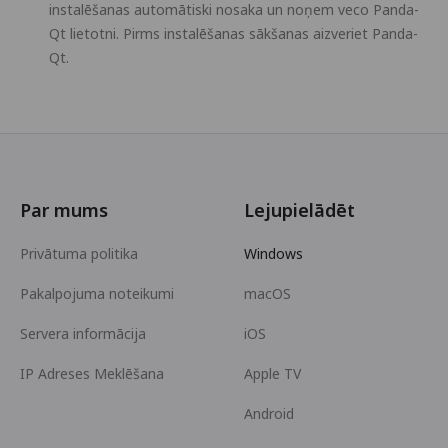
instalēšanas automātiski nosaka un noņem veco Panda-
Qt lietotni. Pirms instalēšanas sākšanas aizveriet Panda-
Qt.
Par mums
Lejupielādēt
Privātuma politika
Windows
Pakalpojuma noteikumi
macOS
Servera informācija
iOS
IP Adreses Meklēšana
Apple TV
Android