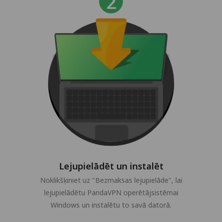
Lejupielādēt un instalēt
Noklikšķiniet uz "Bezmaksas lejupielāde", lai
lejupielādētu PandaVPN operētājsistēmai
Windows un instalētu to savā datorā.