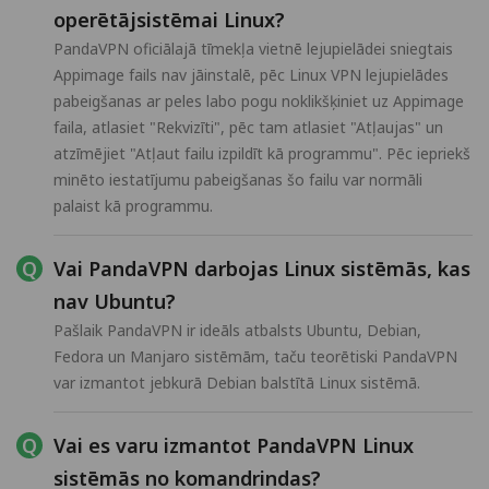
operētājsistēmai Linux?
PandaVPN oficiālajā tīmekļa vietnē lejupielādei sniegtais
Appimage fails nav jāinstalē, pēc Linux VPN lejupielādes
pabeigšanas ar peles labo pogu noklikšķiniet uz Appimage
faila, atlasiet "Rekvizīti", pēc tam atlasiet "Atļaujas" un
atzīmējiet "Atļaut failu izpildīt kā programmu". Pēc iepriekš
minēto iestatījumu pabeigšanas šo failu var normāli
palaist kā programmu.
Vai PandaVPN darbojas Linux sistēmās, kas
nav Ubuntu?
Pašlaik PandaVPN ir ideāls atbalsts Ubuntu, Debian,
Fedora un Manjaro sistēmām, taču teorētiski PandaVPN
var izmantot jebkurā Debian balstītā Linux sistēmā.
Vai es varu izmantot PandaVPN Linux
sistēmās no komandrindas?