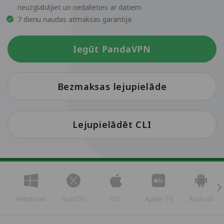
neuzglabājiet un nedalieties ar datiem
7 dienu naudas atmaksas garantija
Iegūt PandaVPN
Bezmaksas lejupielāde
Lejupielādēt CLI
Windows
macOS
iOS
Apple TV
Android