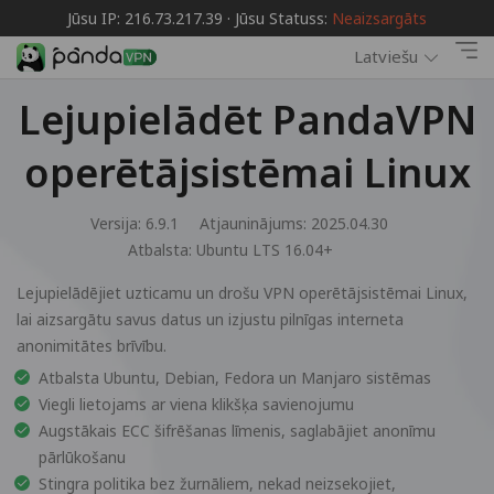
Jūsu IP: 216.73.217.39 · Jūsu Statuss:
Neaizsargāts
Latviešu
Lejupielādēt PandaVPN
operētājsistēmai Linux
Versija: 6.9.1
Atjauninājums: 2025.04.30
Atbalsta:
Ubuntu LTS 16.04+
Lejupielādējiet uzticamu un drošu VPN operētājsistēmai Linux,
lai aizsargātu savus datus un izjustu pilnīgas interneta
anonimitātes brīvību.
Atbalsta Ubuntu, Debian, Fedora un Manjaro sistēmas
Viegli lietojams ar viena klikšķa savienojumu
Augstākais ECC šifrēšanas līmenis, saglabājiet anonīmu
pārlūkošanu
Stingra politika bez žurnāliem, nekad neizsekojiet,