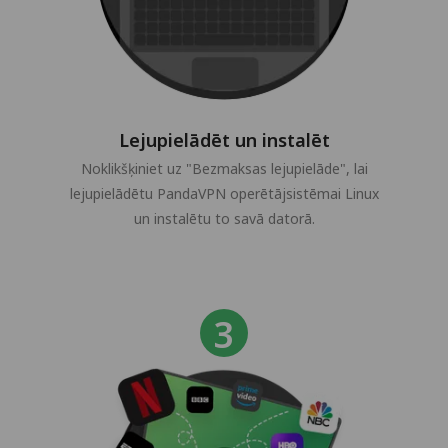
Lejupielādēt un instalēt
Noklikšķiniet uz "Bezmaksas lejupielāde", lai
lejupielādētu PandaVPN operētājsistēmai Linux
un instalētu to savā datorā.