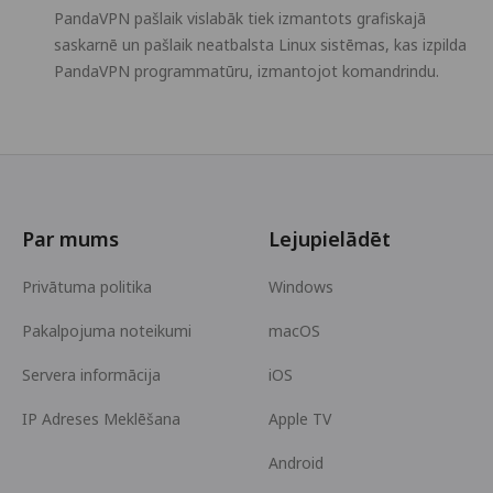
PandaVPN pašlaik vislabāk tiek izmantots grafiskajā
saskarnē un pašlaik neatbalsta Linux sistēmas, kas izpilda
PandaVPN programmatūru, izmantojot komandrindu.
Par mums
Lejupielādēt
Privātuma politika
Windows
Pakalpojuma noteikumi
macOS
Servera informācija
iOS
IP Adreses Meklēšana
Apple TV
Android