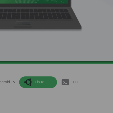
ndroid TV
Linux
CLI