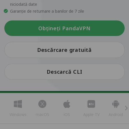
niciodată date
Garanție de returnare a banilor de 7 zile
Obțineți PandaVPN
Descărcare gratuită
Descarcă CLI
Windows
macOS
iOS
Apple TV
Android