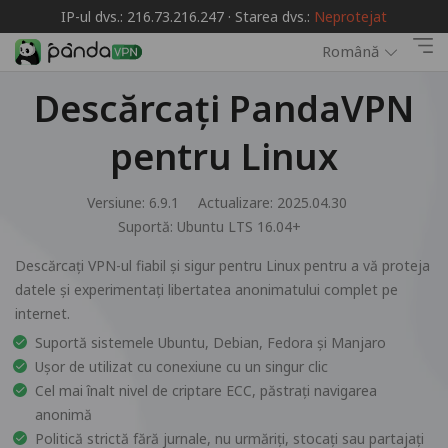
IP-ul dvs.: 216.73.216.247 · Starea dvs.:
Neprotejat
Română
Descărcați PandaVPN
pentru Linux
Versiune: 6.9.1
Actualizare: 2025.04.30
Suportă:
Ubuntu LTS 16.04+
Descărcați VPN-ul fiabil și sigur pentru Linux pentru a vă proteja
datele și experimentați libertatea anonimatului complet pe
internet.
Suportă sistemele Ubuntu, Debian, Fedora și Manjaro
Ușor de utilizat cu conexiune cu un singur clic
Cel mai înalt nivel de criptare ECC, păstrați navigarea
anonimă
Politică strictă fără jurnale, nu urmăriți, stocați sau partajați