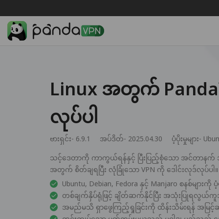
Linux အတွက် PandaV
လုပ်ပါ
ဗားရှင်း- 6.9.1
အပ်ဒိတ်- 2025.04.30
ပံ့ပိုးမှုများ-
Ubun
သင့်ဒေတာကို ကာကွယ်ရန်နှင့် ပြီးပြည့်စုံသော အင်တာနက် 
အတွက် စိတ်ချရပြီး လုံခြုံသော VPN ကို ဒေါင်းလုဒ်လုပ်ပါ။
Ubuntu, Debian, Fedora နှင့် Manjaro စနစ်များကို ပံ
တစ်ချက်နှိပ်ရုံဖြင့် ချိတ်ဆက်နိုင်ပြီး အသုံးပြုရလွယ်
အမည်မသိ ရှာဖွေကြည့်ရှုခြင်းကို ထိန်းသိမ်းရန် အမြင့်
တင်းကျပ်သော မှတ်တမ်းမယူသည့် မူဝါဒ၊ မည်သည့် ဒေတာ