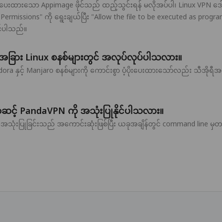
ေးထားသော Appimage ဖိုင်သည် ထည့်သွင်းရန် မလိုအပ်ပါ၊ Linux VPN ဒေါင်းလု
ာက် "Permissions" ကို ရွေးချယ်ပြီး "Allow the file to be executed as prog
ိုင်ပါသည်။
ား Linux စနစ်များတွင် အလုပ်လုပ်ပါသလား။
a နှင့် Manjaro စနစ်များကို ကောင်းစွာ ပံ့ပိုးပေးထားသော်လည်း သီအိုရ
ဆင့် PandaVPN ကို အသုံးပြုနိုင်ပါသလား။
့် အသုံးပြုခြင်းသည် အကောင်းဆုံးဖြစ်ပြီး ယခုအချိန်တွင် command line မ