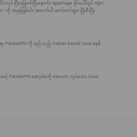
ဒ် ပြီးမြောက်ပြီးနောက်၊ Appimage ဖိုင်ပေါ်တွင် right-
ram" ကို အမှန်ခြစ်ပါ။ အထက်ပါ ဆက်တင်များ ပြီးစီးပြီး
ီအရ၊ PandaVPN ကို မည်သည့် Debian-based Linux စနစ်
ှတဆင့် PandaVPN ဆော့ဖ်ဝဲကို execute လုပ်သော Linux