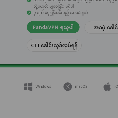
သို့မဟုတ် မျှဝေခြင်း မရှိပါ
၇ ရက် ငွေပြန်အမ်းမည့် အာမခံချက်
PandaVPN ရယူပါ
အခမဲ့ ဒေါင်
CLI ဒေါင်းလုဒ်လုပ်ရန်
Windows
macOS
i