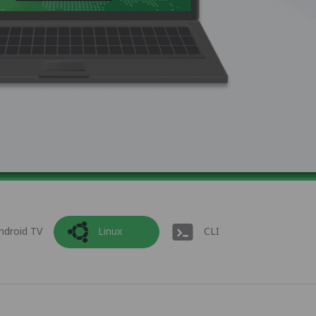
ndroid TV
Linux
CLI