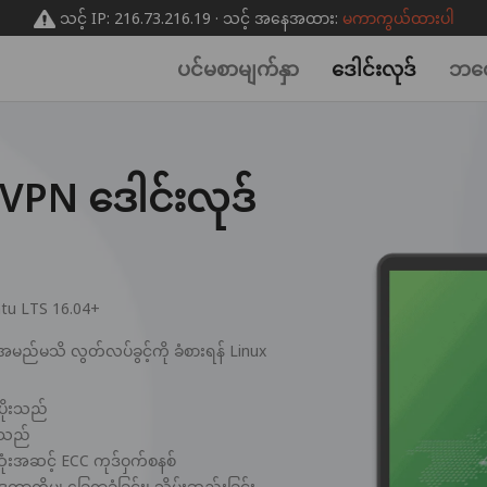
သင့် IP: 216.73.216.19 · သင့် အနေအထား:
မကာကွယ်ထားပါ
ပင်မစာမျက်နှာ
ဒေါင်းလုဒ်
ဘလေ
PN ဒေါင်းလုဒ်
tu LTS 16.04+
အမည်မသိ လွတ်လပ်ခွင့်ကို ခံစားရန် Linux
့ပိုးသည်
ကူသည်
ဆုံးအဆင့် ECC ကုဒ်ဝှက်စနစ်
ကိုမျှ ခြေရာခံခြင်း၊ သိမ်းဆည်းခြင်း