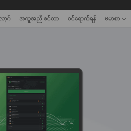
ာ့ဂ်
အကူအညီ စင်တာ
ဝင်ရောက်ရန်
ဗမာစာ