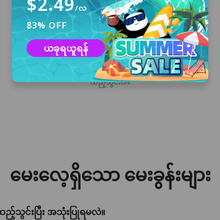
$2.49
/လ
83% OFF
ဒေါင်းလုဒ်လုပ်ပြီး ထည့်သွင်းပါ
ယခုရယူရန်
Linux အတွက် PandaVPN ကို ဒေါင်းလုဒ်လုပ်ရန်
"အခမဲ့ ဒေါင်းလုဒ်" ကို နှိပ်ပြီး သင့်ကွန်ပျူတာတွင်
ထည့်သွင်းပါ။
မေးလေ့ရှိသော မေးခွန်းများ
့်သွင်းပြီး အသုံးပြုရမလဲ။