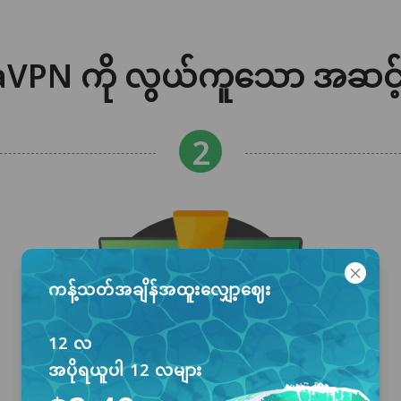
PN ကို လွယ်ကူသော အဆင့် ၃ ဆ
ကန့်သတ်အချိန်အထူးလျှော့ဈေး
12 လ
အပိုရယူပါ 12 လများ