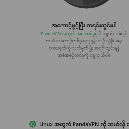
အကောင့်ဖွင့်ပြီး စာရင်းသွင်းပါ
PandaVPN အတွက် အကောင့်ဖွင့်ပါ
ကျပန်း ဒစ်ဂျစ်
တယ် အကောင့်တစ်ခု ရယူရန်၊ သင့် လုံခြုံရေး
စကားဝှက်ကို သတ်မှတ်ပြီး စာရင်းသွင်းရန်
အစီအစဉ်တစ်ခုကို ရွေးချယ်ပါ။
Linux အတွက် PandaVPN ကို ဘယ်လို ထည