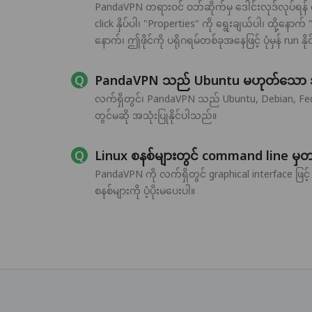
PandaVPN တရားဝင် ဝဘ်ဆိုက်မှ ဒေါင်းလုဒ်လုပ်ရန် ပ
click နှိပ်ပါ၊ "Properties" ကို ရွေးချယ်ပါ၊ ထို့နေ
နောက်၊ ဤဖိုင်ကို ပရိုဂရမ်တစ်ခုအနေဖြင့် ပုံမှန် run န
PandaVPN သည် Ubuntu မဟုတ်သော အခြ
လက်ရှိတွင်၊ PandaVPN သည် Ubuntu, Debian, Fedor
တွင်မဆို အသုံးပြုနိုင်ပါသည်။
Linux စနစ်များတွင် command line မှတ
PandaVPN ကို လက်ရှိတွင် graphical interface ဖြင
စနစ်များကို ပံ့ပိုးမပေးပါ။