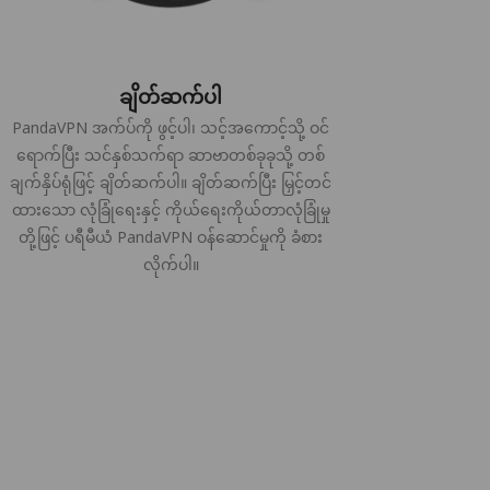
ချိတ်ဆက်ပါ
PandaVPN အက်ပ်ကို ဖွင့်ပါ၊ သင့်အကောင့်သို့ ဝင်
ရောက်ပြီး သင်နှစ်သက်ရာ ဆာဗာတစ်ခုခုသို့ တစ်
ချက်နှိပ်ရုံဖြင့် ချိတ်ဆက်ပါ။ ချိတ်ဆက်ပြီး မြှင့်တင်
ထားသော လုံခြုံရေးနှင့် ကိုယ်ရေးကိုယ်တာလုံခြုံမှု
တို့ဖြင့် ပရီမီယံ PandaVPN ဝန်ဆောင်မှုကို ခံစား
လိုက်ပါ။