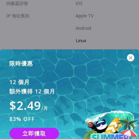
伺服器詳情
iOS
IP 地址查詢
Apple TV
Android
Linux
Android TV
限時優惠
幫助中心
商務合作
panda7x24@gmail.com
成為推廣員
12 個月
額外獲得 12 個月
常見問題
$2.49
支付方式
/月
83% OFF
立即獲取
本網站使用 Cookies 來改善用戶體驗。要了解更多資訊，請查