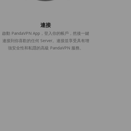
連接
啟動 PandaVPN App，登入你的帳戶，然後一鍵
連接到你喜歡的任何 Server。連接並享受具有增
強安全性和私隱的高級 PandaVPN 服務。