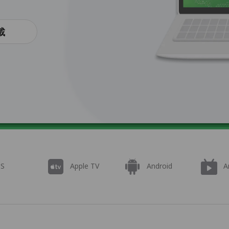
載
OS
Apple TV
Android
A