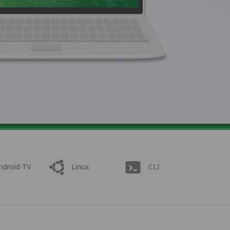
ndroid TV
Linux
CLI