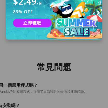
$2.49
/月
83% OFF
下載並安裝
立即獲取
點擊「免費下載」以下載適用於 macOS 的
PandaVPN 並安裝到你的電腦上。
常見問題
-Qt 是同一個應用程式嗎？
OS 版 PandaVPN 應用程式，採用了重新設計的介面和連線體驗。
以同時安裝嗎？