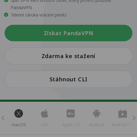
Split VPN vám umožní zvolit, který provoz používá
PandaVPN
7denní záruka vrácení peněz
Získat PandaVPN
Zdarma ke stažení
Stáhnout CLI
s
macOS
iOS
Apple TV
Android
Android TV