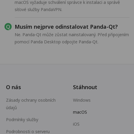
macOS vyžaduje schválení správce k instalaci a správě
síťové služby PandaVPN.
Musím nejprve odinstalovat Panda-Qt?
Ne. Panda-Qt může zůstat nainstalovaný. Před připojením
pomocí Panda Desktop odpojte Panda-Qt.
O nás
Stáhnout
Zásady ochrany osobních
Windows
údajů
macOS
Podmínky služby
iOS
Podrobnosti o serveru