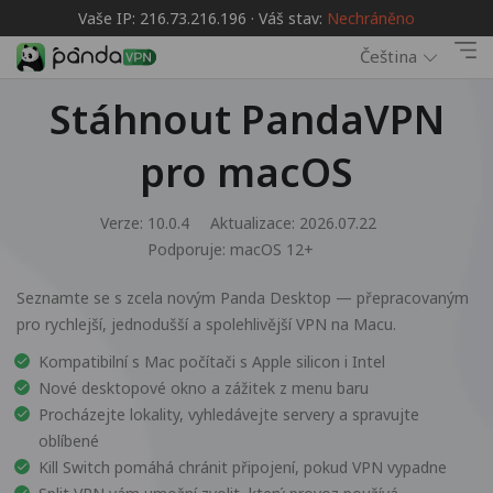
Vaše IP: 216.73.216.196 · Váš stav:
Nechráněno
Čeština
Stáhnout PandaVPN
pro macOS
Verze: 10.0.4
Aktualizace: 2026.07.22
Podporuje:
macOS 12+
Seznamte se s zcela novým Panda Desktop — přepracovaným
pro rychlejší, jednodušší a spolehlivější VPN na Macu.
Kompatibilní s Mac počítači s Apple silicon i Intel
Nové desktopové okno a zážitek z menu baru
Procházejte lokality, vyhledávejte servery a spravujte
oblíbené
Kill Switch pomáhá chránit připojení, pokud VPN vypadne