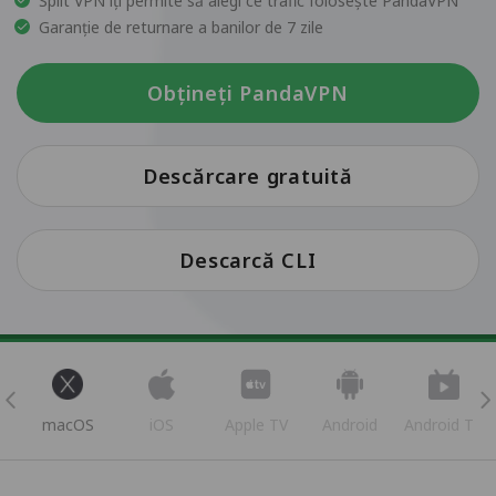
Split VPN îți permite să alegi ce trafic folosește PandaVPN
Garanție de returnare a banilor de 7 zile
Obțineți PandaVPN
Descărcare gratuită
Descarcă CLI
s
macOS
iOS
Apple TV
Android
Android TV