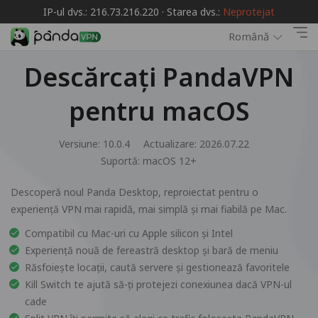
IP-ul dvs.: 216.73.216.220 · Starea dvs.:
Neprotejat
Română
Descărcați PandaVPN
pentru macOS
Versiune: 10.0.4
Actualizare: 2026.07.22
Suportă:
macOS 12+
Descoperă noul Panda Desktop, reproiectat pentru o
experiență VPN mai rapidă, mai simplă și mai fiabilă pe Mac.
Compatibil cu Mac-uri cu Apple silicon și Intel
Experiență nouă de fereastră desktop și bară de meniu
Răsfoiește locații, caută servere și gestionează favoritele
Kill Switch te ajută să-ți protejezi conexiunea dacă VPN-ul
cade