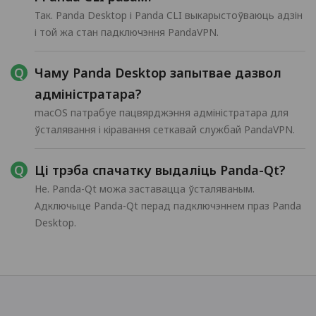
Так. Panda Desktop і Panda CLI выкарыстоўваюць адзін
і той жа стан падключэння PandaVPN.
Чаму Panda Desktop запытвае дазвол
адміністратара?
macOS патрабуе пацвярджэння адміністратара для
ўсталявання і кіравання сеткавай службай PandaVPN.
Ці трэба спачатку выдаліць Panda-Qt?
Не. Panda-Qt можа заставацца ўсталяваным.
Адключыце Panda-Qt перад падключэннем праз Panda
Desktop.