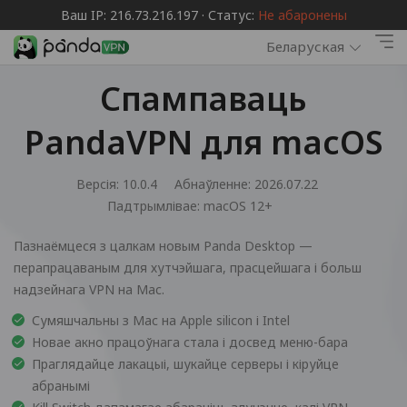
Ваш IP: 216.73.216.197 · Статус:
Не абаронены
Беларуская
Спампаваць
PandaVPN для macOS
Версія: 10.0.4
Абнаўленне: 2026.07.22
Падтрымлівае:
macOS 12+
Пазнаёмцеся з цалкам новым Panda Desktop —
перапрацаваным для хутчэйшага, прасцейшага і больш
надзейнага VPN на Mac.
Сумяшчальны з Mac на Apple silicon і Intel
Новае акно працоўнага стала і досвед меню-бара
Праглядайце лакацыі, шукайце серверы і кіруйце
абранымі