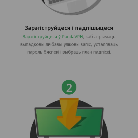
Зарэгіструйцеся і падпішыцеся
Зарэгіструйцеся ў PandaVPN
, каб атрымаць
выпадковы лічбавы ўліковы запіс, усталяваць
пароль бяспекі і выбраць план падпіскі.