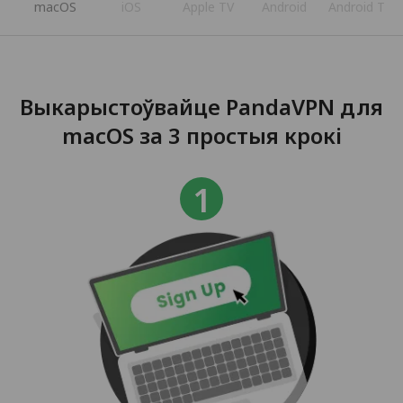
s
macOS
iOS
Apple TV
Android
Android TV
Выкарыстоўвайце PandaVPN для
macOS за 3 простыя крокі