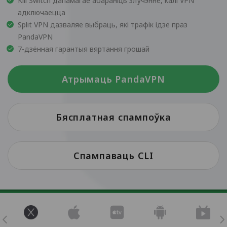
Kill Switch дапамагае абараніць злучэнне, калі VPN
адключаецца
Split VPN дазваляе выбраць, які трафік ідзе праз
PandaVPN
7-дзённая гарантыя вяртання грошай
Атрымаць PandaVPN
Бясплатная спампоўка
Спампаваць CLI