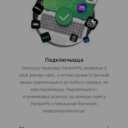
Падключыцца
Запусціце праграму PandaVPN, увайдзіце ў
свой ўліковы запіс, а потым адным пстрычкай
мышы падключыцеся да любога сервера, які
вам падабаецца. Падключыцеся і
атрымлівайце асалоду ад прэміум-сэрвісу
PandaVPN з павышанай бяспекай і
канфідэнцыяльнасцю.