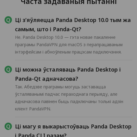
Часта задаваныя пытанні
Ці з’яўляецца Panda Desktop 10.0 тым жа
самым, што і Panda-Qt?
Не. Panda Desktop 10.0 — гэта новае пакаленне
праграмы PandaVPN для macOS з перапрацаваным
інтэрфейсам і абноўленым працэсам падключэння.
Ці можна ўсталяваць Panda Desktop і
Panda-Qt адначасова?
Так. Абедзве праграмы могуць заставацца
ўсталяванымі падчас пераходнага перыяду, але
адначасова павінен быць падключаны толькі адзін
кліент PandaVPN.
Ці магу я выкарыстоўваць Panda Desktop
і Panda CLI разам?