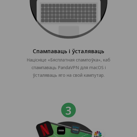
Спампаваць і ўсталяваць
Націсніце «Бясплатная спампоўка», каб
спампаваць PandaVPN для macOS і
ўсталяваць яго на свой кампутар.