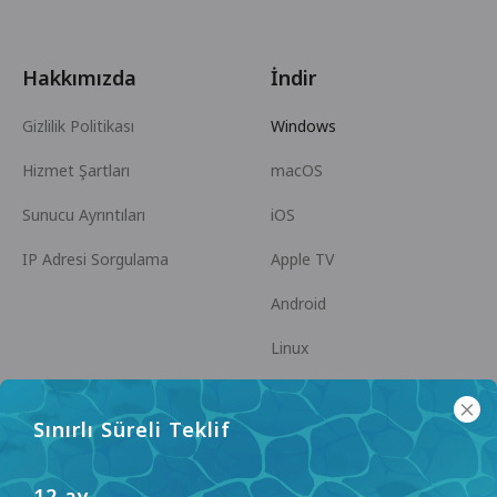
Hakkımızda
İndir
Gizlilik Politikası
Windows
Hizmet Şartları
macOS
Sunucu Ayrıntıları
iOS
IP Adresi Sorgulama
Apple TV
Android
Linux
Android TV
Sınırlı Süreli Teklif
Yardım Merkezi
İşbirliği
panda7x24@gmail.com
Ortak Olun
12 ay