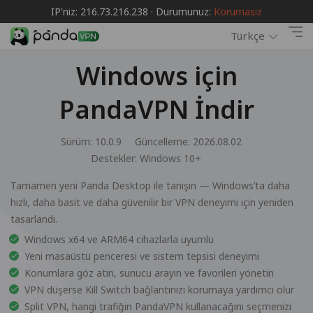
IP'niz: 216.73.216.238 · Durumunuz:
Korumasız
Türkçe
Windows için
PandaVPN İndir
Sürüm: 10.0.9
Güncelleme: 2026.08.02
Destekler:
Windows 10+
Tamamen yeni Panda Desktop ile tanışın — Windows’ta daha
hızlı, daha basit ve daha güvenilir bir VPN deneyimi için yeniden
tasarlandı.
Windows x64 ve ARM64 cihazlarla uyumlu
Yeni masaüstü penceresi ve sistem tepsisi deneyimi
Konumlara göz atın, sunucu arayın ve favorileri yönetin
VPN düşerse Kill Switch bağlantınızı korumaya yardımcı olur
Split VPN, hangi trafiğin PandaVPN kullanacağını seçmenizi