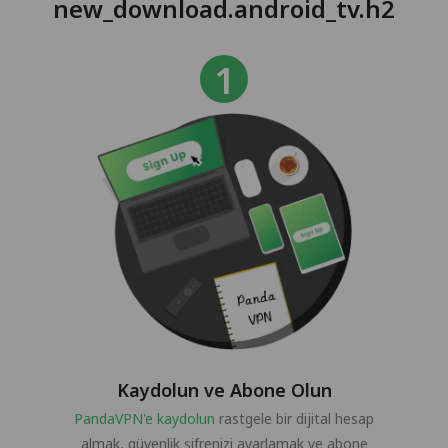
new_download.android_tv.h2
Kaydolun ve Abone Olun
PandaVPN'e kaydolun
rastgele bir dijital hesap
almak, güvenlik şifrenizi ayarlamak ve abone