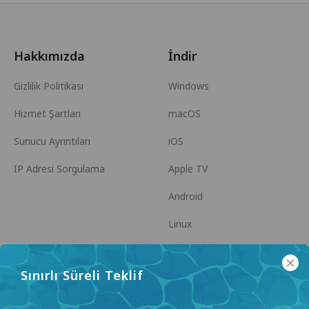
Hakkımızda
İndir
Gizlilik Politikası
Windows
Hizmet Şartları
macOS
Sunucu Ayrıntıları
iOS
IP Adresi Sorgulama
Apple TV
Android
Linux
Android TV
Sınırlı Süreli Teklif
Yardım Merkezi
İşbirliği