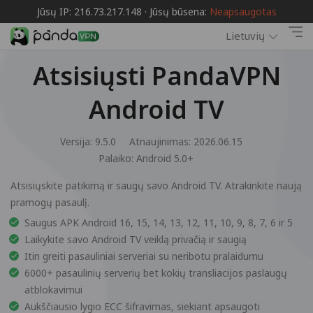
Jūsų IP: 216.73.217.148 · Jūsų būsena:
Neapsaugotas
Lietuvių
Atsisiųsti PandaVPN
Android TV
Versija: 9.5.0
Atnaujinimas: 2026.06.15
Palaiko:
Android 5.0+
Atsisiųskite patikimą ir saugų savo Android TV. Atrakinkite naują
pramogų pasaulį.
Saugus APK Android 16, 15, 14, 13, 12, 11, 10, 9, 8, 7, 6 ir 5
Laikykite savo Android TV veiklą privačią ir saugią
Itin greiti pasauliniai serveriai su neribotu pralaidumu
6000+ pasaulinių serverių bet kokių transliacijos paslaugų
atblokavimui
Aukščiausio lygio ECC šifravimas, siekiant apsaugoti