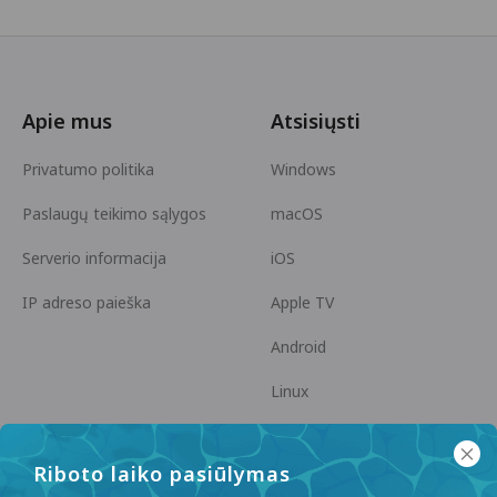
Apie mus
Atsisiųsti
Privatumo politika
Windows
Paslaugų teikimo sąlygos
macOS
Serverio informacija
iOS
IP adreso paieška
Apple TV
Android
Linux
Android TV
Riboto laiko pasiūlymas
Pagalbos centras
Bendradarbiavimas